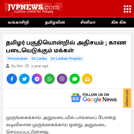
லங்காசிறி
தமிழ்வின்
சினிமா
கிசு கிசு
தமிழர் பகுதியொன்றில் அதிசயம் ; காண
படையெடுக்கும் மக்கள்
Trincomalee
Sri Lanka
Sri Lankan Peoples
By Viro
a year ago
விளம்பரம்
முருங்கைக்காய் அறுவடையில் பாம்மைப் போன்ற
வடிவிலான முருங்கைக்காய் ஒன்று அறுவடை
செய்யப்பட்டுள்ளது.