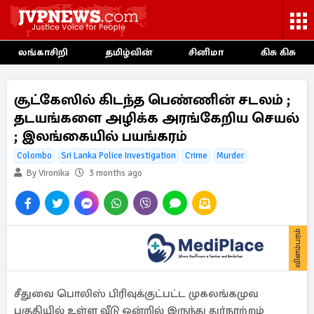
லங்காசிறி
தமிழ்வின்
சினிமா
கிசு கிசு
சூட்கேஸில் கிடந்த பெண்ணின் சடலம் ;
தடயங்களை அழிக்க அரங்கேறிய செயல்
; இலங்கையில் பயங்கரம்
Colombo
Sri Lanka Police Investigation
Crime
Murder
By Vironika
3 months ago
விளம்பரம்
சீதுவை பொலிஸ் பிரிவுக்குட்பட்ட முகலங்கமுவ
பகுதியில் உள்ள வீடு ஒன்றில் இருந்து துர்நாற்றம்