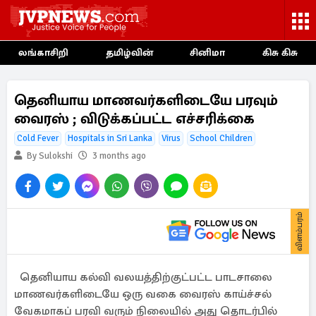
லங்காசிறி
தமிழ்வின்
சினிமா
கிசு கிசு
தெனியாய மாணவர்களிடையே பரவும்
வைரஸ் ; விடுக்கப்பட்ட எச்சரிக்கை
Cold Fever
Hospitals in Sri Lanka
Virus
School Children
By Sulokshi
3 months ago
விளம்பரம்
தெனியாய கல்வி வலயத்திற்குட்பட்ட பாடசாலை
மாணவர்களிடையே ஒரு வகை வைரஸ் காய்ச்சல்
வேகமாகப் பரவி வரும் நிலையில் அது தொடர்பில்