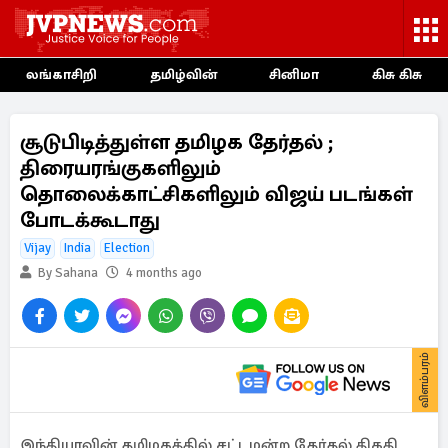
லங்காசிறி
தமிழ்வின்
சினிமா
கிசு கிசு
சூடுபிடித்துள்ள தமிழக தேர்தல் ;
திரையரங்குகளிலும்
தொலைக்காட்சிகளிலும் விஜய் படங்கள்
போடக்கூடாது
Vijay
India
Election
By Sahana
4 months ago
விளம்பரம்
இந்தியாவின் தமிழகத்தில் சட்டமன்ற தேர்தல் திகதி