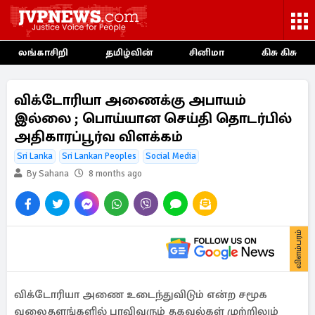
லங்காசிறி
தமிழ்வின்
சினிமா
கிசு கிசு
விக்டோரியா அணைக்கு அபாயம்
இல்லை ; பொய்யான செய்தி தொடர்பில்
அதிகாரப்பூர்வ விளக்கம்
Sri Lanka
Sri Lankan Peoples
Social Media
By Sahana
8 months ago
விளம்பரம்
விக்டோரியா அணை உடைந்துவிடும் என்ற சமூக
வலைதளங்களில் பரவிவரும் தகவல்கள் முற்றிலும்