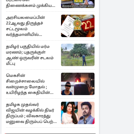
திணைக்களம் முக்கிய
அறிவிப்பு
அரசியலமைப்பின்
22ஆவது திருத்தச்
சட்டமூலம்
வர்த்தமானியில்
வெளியீடு
தமிழர் பகுதியில் மர்ம
மரணம்; புதருக்குள்
ஆண் ஒருவரின் சடலம்
மீட்பு
மெகசின்
சிறைச்சாலையில்
வன்முறை மோதல் ;
உயிரிழந்த கைதியின்
பின்னணி
தமிழக முதல்வர்
விஜயின் வழக்கில் திடீர்
திருப்பம் ; விவகாரத்து
மனுவை திரும்பப் பெற்ற
சங்கீதா