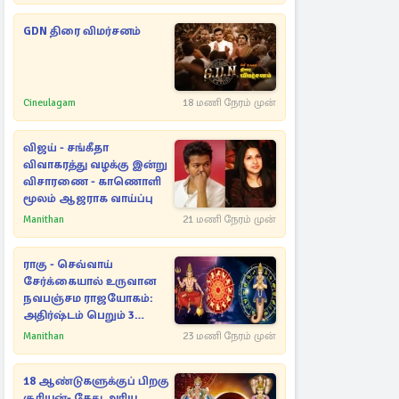
GDN திரை விமர்சனம்
Cineulagam
18 மணி நேரம் முன்
விஜய் - சங்கீதா
விவாகரத்து வழக்கு இன்று
விசாரணை - காணொளி
மூலம் ஆஜராக வாய்ப்பு
Manithan
21 மணி நேரம் முன்
ராகு - செவ்வாய்
சேர்க்கையால் உருவான
நவபஞ்சம ராஜயோகம்:
அதிர்ஷ்டம் பெறும் 3
ராசிகள்!
Manithan
23 மணி நேரம் முன்
18 ஆண்டுகளுக்குப் பிறகு
சூரியன்- கேது அரிய