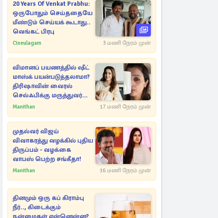
20 Years Of Venkat Prabhu:
ஒருபோதும் செய்ததையே
மீண்டும் செய்யக் கூடாது..
வெங்கட் பிரபு
Cineulagam
3 மணி நேரம் முன்
விமானப் பயணத்தில் ஷீட்
மாஸ்க் பயன்படுத்தலாமா?
திரிஷாவின் வைரல்
செல்ஃபிக்கு மருத்துவர்
விளக்கம்
Manithan
17 மணி நேரம் முன்
முதல்வர் விஜய்
விவாகரத்து வழக்கில் புதிய
திருப்பம் - வழக்கை
வாபஸ் பெற்ற சங்கீதா!
Manithan
16 மணி நேரம் முன்
தினமும் ஒரு கப் கிராம்பு
நீர்.., கிடைக்கும்
நன்மைகள் என்னென்ன?