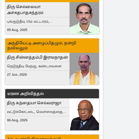
திரு செல்லையா
அச்சுதபாதசுந்தரம்
புங்குடுதீவு 10ம் வட்டாரம்,
கொள்ளுப்பிட்டி
09 Aug, 2025
அந்தியேட்டி அழைப்பிதழும், நன்றி
நவிலலும்
திரு சின்னத்தம்பி இராமநாதன்
நெடுந்தீவு மேற்கு, கண்டாவளை
27 Jun, 2026
மரண அறிவித்தல்
திரு கந்தையா செல்வராஜா
வட்டுக்கோட்டை, வெள்ளவத்தை,
Toronto, Canada
06 Aug, 2026