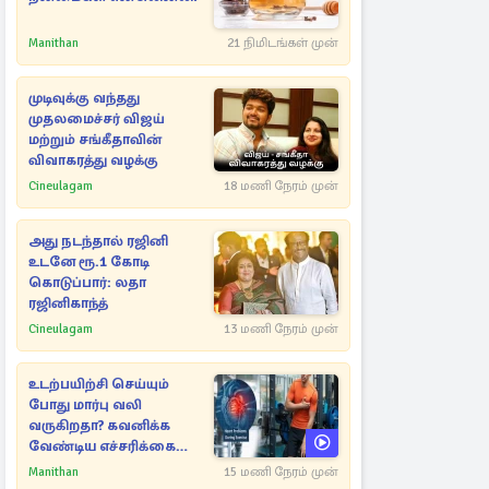
Manithan
21 நிமிடங்கள் முன்
முடிவுக்கு வந்தது
முதலமைச்சர் விஜய்
மற்றும் சங்கீதாவின்
விவாகரத்து வழக்கு
Cineulagam
18 மணி நேரம் முன்
அது நடந்தால் ரஜினி
உடனே ரூ.1 கோடி
கொடுப்பார்: லதா
ரஜினிகாந்த்
Cineulagam
13 மணி நேரம் முன்
உடற்பயிற்சி செய்யும்
போது மார்பு வலி
வருகிறதா? கவனிக்க
வேண்டிய எச்சரிக்கை
அறிகுறிகள்
Manithan
15 மணி நேரம் முன்