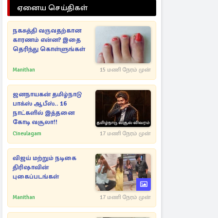
ஏனைய செய்திகள்
நகசுத்தி வருவதற்கான
காரணம் என்ன? இதை
தெரிந்து கொள்ளுங்கள்
Manithan
15 மணி நேரம் முன்
ஜனநாயகன் தமிழ்நாடு
பாக்ஸ் ஆபீஸ்.. 16
நாட்களில் இத்தனை
கோடி வசூலா!!
Cineulagam
17 மணி நேரம் முன்
விஜய் மற்றும் நடிகை
திரிஷாவின்
புகைப்படங்கள்
Manithan
17 மணி நேரம் முன்