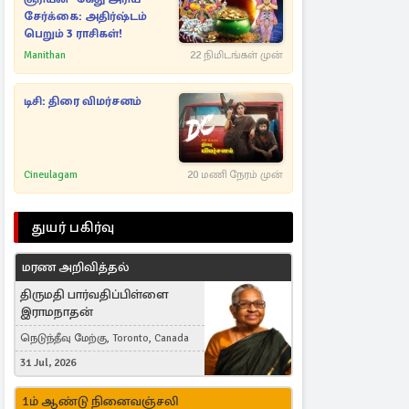
சேர்க்கை: அதிர்ஷ்டம்
பெறும் 3 ராசிகள்!
Manithan
22 நிமிடங்கள் முன்
டிசி: திரை விமர்சனம்
Cineulagam
20 மணி நேரம் முன்
துயர் பகிர்வு
மரண அறிவித்தல்
திருமதி பார்வதிப்பிள்ளை
இராமநாதன்
நெடுந்தீவு மேற்கு, Toronto, Canada
31 Jul, 2026
1ம் ஆண்டு நினைவஞ்சலி