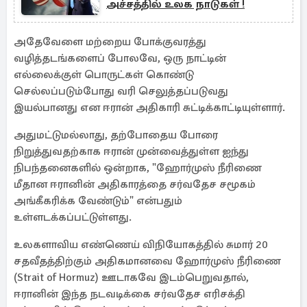
அச்சத்தில் உலக நாடுகள் !
அதேவேளை மற்றைய போக்குவரத்து
வழித்தடங்களைப் போலவே, ஒரு நாட்டின்
எல்லைக்குள் பொருட்கள் கொண்டு
செல்லப்படும்போது வரி செலுத்தப்படுவது
இயல்பானது என ஈரான் அதிகாரி சுட்டிக்காட்டியுள்ளார்.
அதுமட்டுமல்லாது, தற்போதைய போரை
நிறுத்துவதற்காக ஈரான் முன்வைத்துள்ள ஐந்து
நிபந்தனைகளில் ஒன்றாக, "ஹோர்முஸ் நீரிணை
மீதான ஈரானின் அதிகாரத்தை சர்வதேச சமூகம்
அங்கீகரிக்க வேண்டும்" என்பதும்
உள்ளடக்கப்பட்டுள்ளது.
உலகளாவிய எண்ணெய் விநியோகத்தில் சுமார் 20
சதவீதத்திற்கும் அதிகமானவை ஹோர்முஸ் நீரிணை
(Strait of Hormuz) ஊடாகவே இடம்பெறுவதால்,
ஈரானின் இந்த நடவடிக்கை சர்வதேச எரிசக்தி