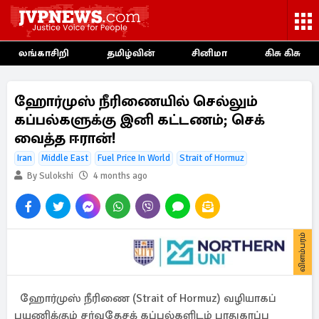
லங்காசிறி
தமிழ்வின்
சினிமா
கிசு கிசு
ஹோர்முஸ் நீரிணையில் செல்லும்
கப்பல்களுக்கு இனி கட்டணம்; செக்
வைத்த ஈரான்!
Iran
Middle East
Fuel Price In World
Strait of Hormuz
By Sulokshi
4 months ago
விளம்பரம்
ஹோர்முஸ் நீரிணை (Strait of Hormuz) வழியாகப்
பயணிக்கும் சர்வதேசக் கப்பல்களிடம் பாதுகாப்பு