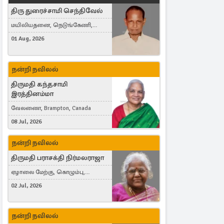
திரு துரைச்சாமி செந்திவேல்
மயிலியதனை, நெடுங்கேணி,
கம்பர்மலை
01 Aug, 2026
நன்றி நவிலல்
திருமதி கந்தசாமி
இரத்தினம்மா
வேலணை, Brampton, Canada
08 Jul, 2026
நன்றி நவிலல்
திருமதி பராசக்தி நிர்மலராஜா
ஏழாலை மேற்கு, கொழும்பு,
தங்காலை, London, United Kingdom
02 Jul, 2026
நன்றி நவிலல்