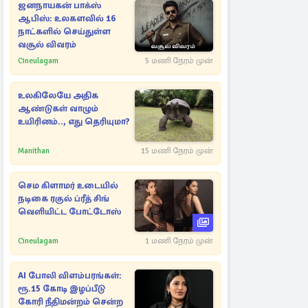
ஜனநாயகன் பாக்ஸ்
ஆபிஸ்: உலகளவில் 16
நாட்களில் செய்துள்ள
வசூல் விவரம்
Cineulagam
5 மணி நேரம் முன்
உலகிலேயே அதிக
ஆண்டுகள் வாழும்
உயிரினம்.., எது தெரியுமா?
Manithan
15 மணி நேரம் முன்
செம கிளாமர் உடையில்
நடிகை ரகுல் ப்ரீத் சிங்
வெளியிட்ட போட்டோஸ்
Cineulagam
1 மணி நேரம் முன்
AI போலி விளம்பரங்கள்:
ரூ.15 கோடி இழப்பீடு
கோரி நீதிமன்றம் சென்ற