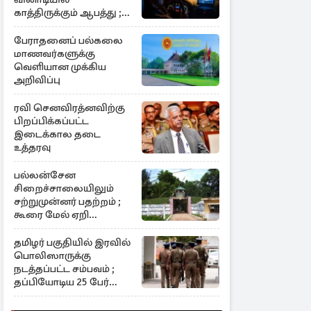
காத்திருக்கும் ஆபத்து ;
விடுக்கப்பட்ட எச்சரிக்கை
பேராதனைப் பல்கலை
மாணவர்களுக்கு
வெளியான முக்கிய
அறிவிப்பு
ரவி செனவிரத்னவிற்கு
பிறப்பிக்கப்பட்ட
இடைக்கால தடை
உத்தரவு
பல்லன்சேன
சிறைச்சாலையிலும்
சற்றுமுன்னர் பதற்றம் ;
கூரை மேல் ஏறி
கைதிகள் போராட்டம்
தமிழர் பகுதியில் இரவில்
பொலிஸாருக்கு
நடத்தப்பட்ட சம்பவம் ;
தப்பியோடிய 25 பேர்
கொண்ட குழு