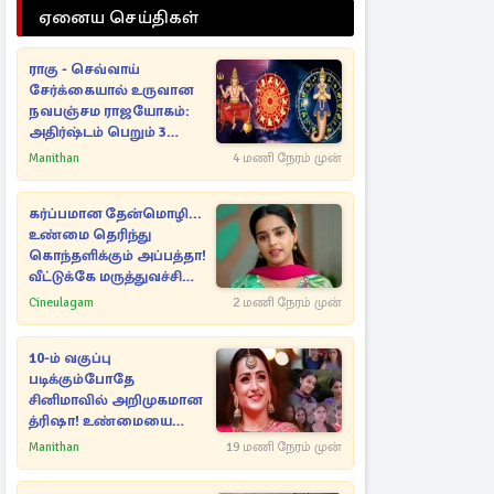
ஏனைய செய்திகள்
ராகு - செவ்வாய்
சேர்க்கையால் உருவான
நவபஞ்சம ராஜயோகம்:
அதிர்ஷ்டம் பெறும் 3
ராசிகள்!
Manithan
4 மணி நேரம் முன்
கர்ப்பமான தேன்மொழி...
உண்மை தெரிந்து
கொந்தளிக்கும் அப்பத்தா!
வீட்டுக்கே மருத்துவச்சியை
வரவழைத்த அதிரடி
Cineulagam
2 மணி நேரம் முன்
10-ம் வகுப்பு
படிக்கும்போதே
சினிமாவில் அறிமுகமான
த்ரிஷா! உண்மையை
பகிர்ந்த இயக்குநர் பிரவீன்
Manithan
19 மணி நேரம் முன்
காந்தி