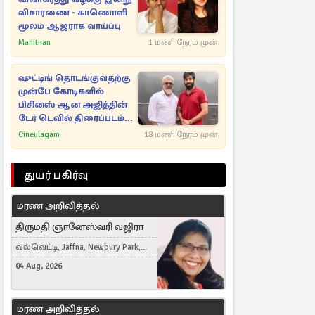
விசாரணை - காணொளி
மூலம் ஆஜராக வாய்ப்பு
Manithan
1 மணி நேரம் முன்
ஷுட்டிங் தொடங்குவதற்கு
முன்பே கோடிகளில்
பிசினஸ் ஆன அஜித்தின்
டேர் டெவில் திரைப்படம்...
Cineulagam
18 மணி நேரம் முன்
துயர் பகிர்வு
மரண அறிவித்தல்
திருமதி ஞானேஸ்வரி வஜிரா
வல்வெட்டி, Jaffna, Newbury Park,
United Kingdom
04 Aug, 2026
மரண அறிவித்தல்