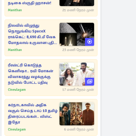
நடிகை ஸ்ருதி ஹாசன்!
Manithan
21 மணி நேரம் முன்
நிலவில் விழுந்து
நொறுங்கிய SpaceX
ராக்கெட்: 8,690 கி.மீ வேக
மோதலால் உருவான புதிய
பள்ளம்!
Manithan
23 மணி நேரம் முன்
ரீஎன்ட்ரி கொடுத்த
கெனிஷா.. ரவி மோகன்
விவாகரத்து வழக்குக்கு
நடுவில் போட்ட பதிவு
Cineulagam
17 மணி நேரம் முன்
கர்நாடகாவில் அதிக
வசூல் செய்த டாப் 10 தமிழ்
திரைப்படங்கள்.. லிஸ்ட்
இதோ
Cineulagam
6 மணி நேரம் முன்