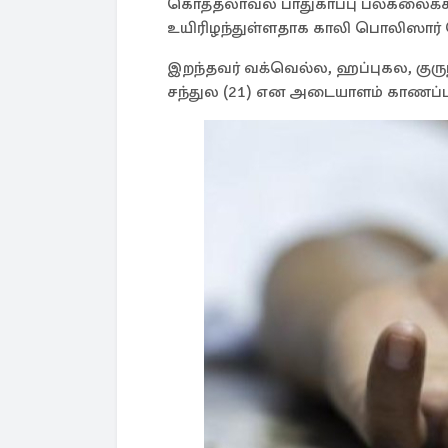
கொத்தலாவல பாதுகாப்பு பல்கலைக்க
உயிரிழந்துள்ளதாக காலி பொலிஸார் த
இறந்தவர் வக்வெல்ல, ஹப்புகல, குரு
சந்துல (21) என அடையாளம் காணப்பட்