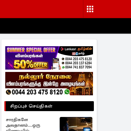
சிறப்புச் செய்திகள்
சாரதிகளே
அவதானம்....ஒரு
வினாடியில்