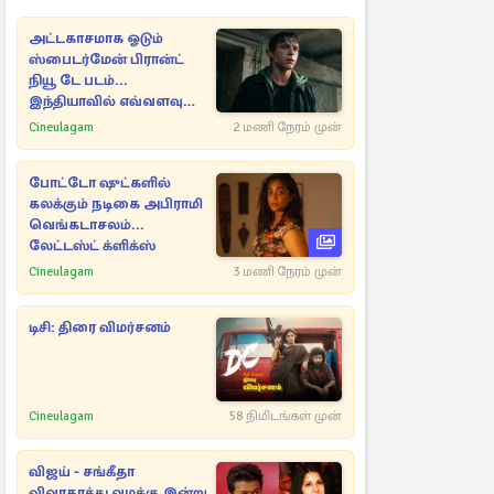
அட்டகாசமாக ஓடும்
ஸ்பைடர்மேன் பிரான்ட்
நியூ டே படம்...
இந்தியாவில் எவ்வளவு
வசூல்?
Cineulagam
2 மணி நேரம் முன்
போட்டோ ஷுட்களில்
கலக்கும் நடிகை அபிராமி
வெங்கடாசலம்...
லேட்டஸ்ட் க்ளிக்ஸ்
Cineulagam
3 மணி நேரம் முன்
டிசி: திரை விமர்சனம்
Cineulagam
58 நிமிடங்கள் முன்
விஜய் - சங்கீதா
விவாகரத்து வழக்கு இன்று