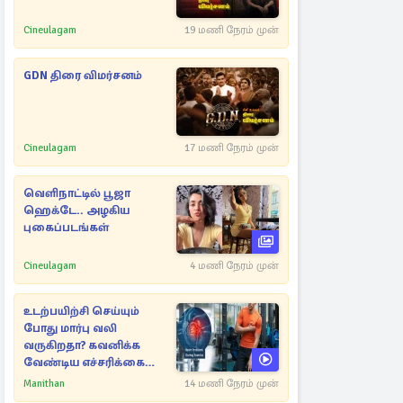
Cineulagam
19 மணி நேரம் முன்
GDN திரை விமர்சனம்
Cineulagam
17 மணி நேரம் முன்
வெளிநாட்டில் பூஜா
ஹெக்டே.. அழகிய
புகைப்படங்கள்
Cineulagam
4 மணி நேரம் முன்
உடற்பயிற்சி செய்யும்
போது மார்பு வலி
வருகிறதா? கவனிக்க
வேண்டிய எச்சரிக்கை
அறிகுறிகள்
Manithan
14 மணி நேரம் முன்