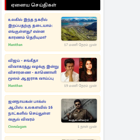
ஏனைய செய்திகள்
உலகில் இந்த நகரில்
இறப்பதற்கு தடையாம்:
எங்குள்ளது? என்ன
காரணம் தெரியுமா?
Manithan
17 மணி நேரம் முன்
விஜய் - சங்கீதா
விவாகரத்து வழக்கு இன்று
விசாரணை - காணொளி
மூலம் ஆஜராக வாய்ப்பு
Manithan
19 மணி நேரம் முன்
ஜனநாயகன் பாக்ஸ்
ஆபிஸ்: உலகளவில் 16
நாட்களில் செய்துள்ள
வசூல் விவரம்
Cineulagam
1 நாள் முன்