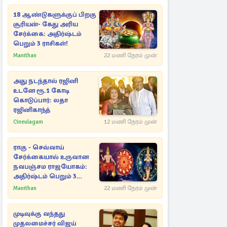
18 ஆண்டுகளுக்குப் பிறகு
சூரியன்- கேது அரிய
சேர்க்கை: அதிர்ஷ்டம்
பெறும் 3 ராசிகள்!
Manithan
22 மணி நேரம் முன்
அது நடந்தால் ரஜினி
உடனே ரூ.1 கோடி
கொடுப்பார்: லதா
ரஜினிகாந்த்
Cineulagam
12 மணி நேரம் முன்
ராகு - செவ்வாய்
சேர்க்கையால் உருவான
நவபஞ்சம ராஜயோகம்:
அதிர்ஷ்டம் பெறும் 3
ராசிகள்!
Manithan
22 மணி நேரம் முன்
முடிவுக்கு வந்தது
முதலமைச்சர் விஜய்