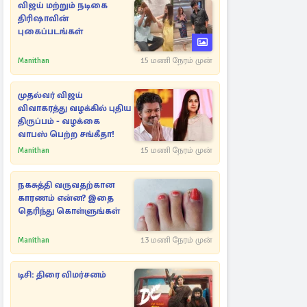
விஜய் மற்றும் நடிகை
திரிஷாவின்
புகைப்படங்கள்
Manithan
15 மணி நேரம் முன்
முதல்வர் விஜய்
விவாகரத்து வழக்கில் புதிய
திருப்பம் - வழக்கை
வாபஸ் பெற்ற சங்கீதா!
Manithan
15 மணி நேரம் முன்
நகசுத்தி வருவதற்கான
காரணம் என்ன? இதை
தெரிந்து கொள்ளுங்கள்
Manithan
13 மணி நேரம் முன்
டிசி: திரை விமர்சனம்