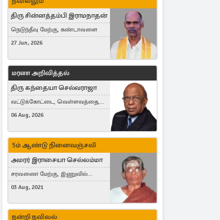
நவிலலும்
திரு சின்னத்தம்பி இராமநாதன்
நெடுந்தீவு மேற்கு, கண்டாவளை
27 Jun, 2026
மரண அறிவித்தல்
திரு கந்தையா செல்வராஜா
வட்டுக்கோட்டை, வெள்ளவத்தை,
Toronto, Canada
06 Aug, 2026
5ம் ஆண்டு நினைவஞ்சலி
அமரர் இராசையா செல்லம்மா
சரவணை மேற்கு, இணுவில்
கிழக்கு
03 Aug, 2021
நன்றி நவிலல்