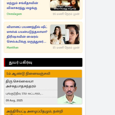
மற்றும் சங்கீதாவின்
விவாகரத்து வழக்கு
Cineulagam
16 மணி நேரம் முன்
விமானப் பயணத்தில் ஷீட்
மாஸ்க் பயன்படுத்தலாமா?
திரிஷாவின் வைரல்
செல்ஃபிக்கு மருத்துவர்
விளக்கம்
Manithan
15 மணி நேரம் முன்
துயர் பகிர்வு
1ம் ஆண்டு நினைவஞ்சலி
திரு செல்லையா
அச்சுதபாதசுந்தரம்
புங்குடுதீவு 10ம் வட்டாரம்,
கொள்ளுப்பிட்டி
09 Aug, 2025
அந்தியேட்டி அழைப்பிதழும், நன்றி