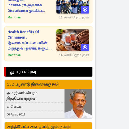
மாணவர்களுக்காக
வெளியான முக்கிய
அறிவிப்புகள்
Manithan
11 மணி நேரம் முன்
Health Benefits Of
Cinnamon :
இலவங்கப்பட்டையின்
மருத்துவ குணங்களும்
ஆரோக்கிய
Manithan
14 மணி நேரம் முன்
நன்மைகளும்!
துயர் பகிர்வு
15ம் ஆண்டு நினைவஞ்சலி
அமரர் வல்லிபுரம்
நித்தியானந்தன்
கரவெட்டி
06 Aug, 2011
அந்தியேட்டி அழைப்பிதழும், நன்றி