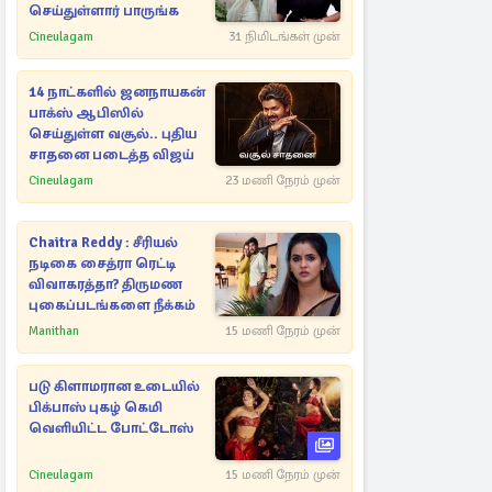
செய்துள்ளார் பாருங்க
Cineulagam
31 நிமிடங்கள் முன்
14 நாட்களில் ஜனநாயகன்
பாக்ஸ் ஆபிஸில்
செய்துள்ள வசூல்.. புதிய
சாதனை படைத்த விஜய்
Cineulagam
23 மணி நேரம் முன்
Chaitra Reddy : சீரியல்
நடிகை சைத்ரா ரெட்டி
விவாகரத்தா? திருமண
புகைப்படங்களை நீக்கம்
Manithan
15 மணி நேரம் முன்
படு கிளாமரான உடையில்
பிக்பாஸ் புகழ் கெமி
வெளியிட்ட போட்டோஸ்
Cineulagam
15 மணி நேரம் முன்