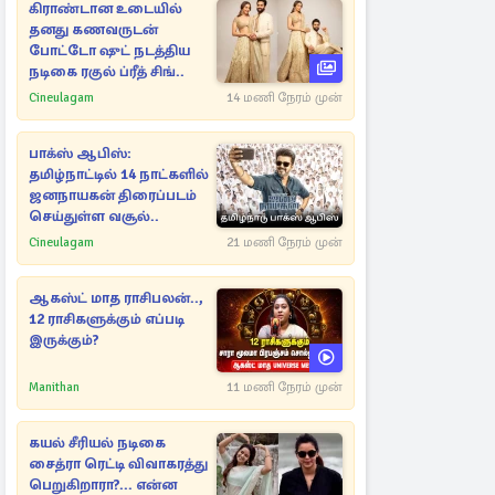
கிராண்டான உடையில்
தனது கணவருடன்
போட்டோ ஷுட் நடத்திய
நடிகை ரகுல் ப்ரீத் சிங்..
Cineulagam
14 மணி நேரம் முன்
பாக்ஸ் ஆபிஸ்:
தமிழ்நாட்டில் 14 நாட்களில்
ஜனநாயகன் திரைப்படம்
செய்துள்ள வசூல்..
Cineulagam
21 மணி நேரம் முன்
ஆகஸ்ட் மாத ராசிபலன்..,
12 ராசிகளுக்கும் எப்படி
இருக்கும்?
Manithan
11 மணி நேரம் முன்
கயல் சீரியல் நடிகை
சைத்ரா ரெட்டி விவாகரத்து
பெறுகிறாரா?... என்ன