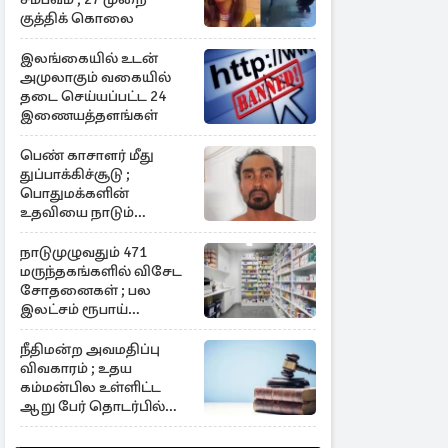
குத்திக் கொலை
இலங்கையில் உடன்
அமுலாகும் வகையில்
தடை செய்யப்பட்ட 24
இணையத்தளங்கள்
பெண் காசாளர் மீது
துப்பாக்கிச்சூடு ;
பொதுமக்களின்
உதவியை நாடும்
பொலிஸார்
நாடுமுழுவதும் 471
மருந்தகங்களில் விசேட
சோதனைகள் ; பல
இலட்சம் ரூபாய்
அபராதம்
நீதிமன்ற அவமதிப்பு
விவகாரம் ; உதய
கம்மன்பில உள்ளிட்ட
ஆறு பேர் தொடர்பில்
அதிரடி உத்தரவு