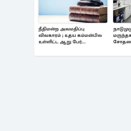
நீதிமன்ற அவமதிப்பு
நாடுமுழ
விவகாரம் ; உதய கம்மன்பில
மருந்த
உள்ளிட்ட ஆறு பேர்
சோதனை
தொடர்பில் அதிரடி உத்தரவு
ரூபாய்