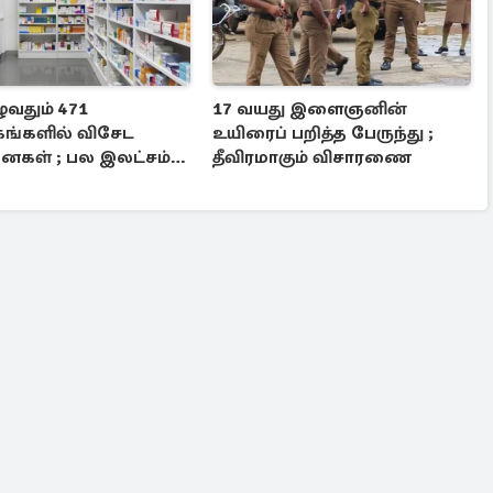
ுவதும் 471
17 வயது இளைஞனின்
கங்களில் விசேட
உயிரைப் பறித்த பேருந்து ;
கள் ; பல இலட்சம்
தீவிரமாகும் விசாரணை
 அபராதம்