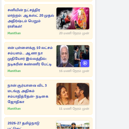
சனியின் நட்சத்திர
மாற்றம்: ஆகஸ்ட் 20 முதல்
அதிர்ஷ்டம் பெறும்
ராசிகள்!
Manithan
20 மணி நேரம் முன்
என் புள்ளைக்கு 10 லட்சம்
சம்பளம்.. ஆனா நா
முதியோர் இல்லத்தில்:
நடிகரின் கண்ணீர் பேட்டி
Manithan
16 மணி நேரம் முன்
நான் சூர்யாவை விட 3
மடங்கு அதிகம்
சம்பாதித்தேன்- நடிகை
ஜோதிகா
Manithan
11 மணி நேரம் முன்
2026-27 தமிழ்நாடு
பட்ஜெட்..,