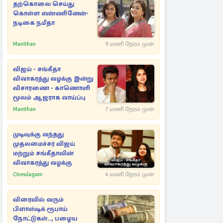
தற்கொலை செய்து
கொள்ள எண்ணினேன்-
நடிகை நமீதா
Manithan
9 மணி நேரம் முன்
விஜய் - சங்கீதா
விவாகரத்து வழக்கு இன்று
விசாரணை - காணொளி
மூலம் ஆஜராக வாய்ப்பு
Manithan
7 மணி நேரம் முன்
முடிவுக்கு வந்தது
முதலமைச்சர் விஜய்
மற்றும் சங்கீதாவின்
விவாகரத்து வழக்கு
Cineulagam
4 மணி நேரம் முன்
விரைவில் வரும்
பிளாஸ்டிக் ரூபாய்
நோட்டுகள்.., பழைய