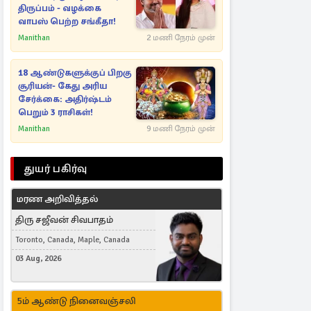
திருப்பம் - வழக்கை
வாபஸ் பெற்ற சங்கீதா!
Manithan
2 மணி நேரம் முன்
18 ஆண்டுகளுக்குப் பிறகு
சூரியன்- கேது அரிய
சேர்க்கை: அதிர்ஷ்டம்
பெறும் 3 ராசிகள்!
Manithan
9 மணி நேரம் முன்
துயர் பகிர்வு
மரண அறிவித்தல்
திரு சஜீவன் சிவபாதம்
Toronto, Canada, Maple, Canada
03 Aug, 2026
5ம் ஆண்டு நினைவஞ்சலி