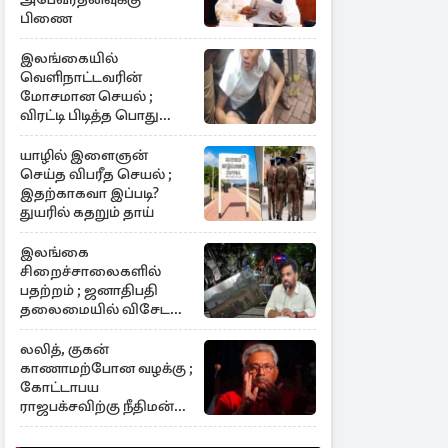
பிணை
இலங்கையில்
வெளிநாட்டவரின்
மோசமான செயல் ;
விரட்டி பிடித்த பொது
மக்கள்
யாழில் இளைஞன்
செய்த விபரீத செயல் ;
இதற்காகவா இப்படி?
துயரில் கதறும் தாய்
இலங்கை
சிறைச்சாலைகளில்
பதற்றம் ; ஜனாதிபதி
தலைமையில் விசேட
கூட்டம்
லலித், குகன்
காணாமற்போன வழக்கு ;
கோட்டாபய
ராஜபக்சவிற்கு நீதிமன்ற
பிறப்பித்த முக்கிய
உத்தரவு