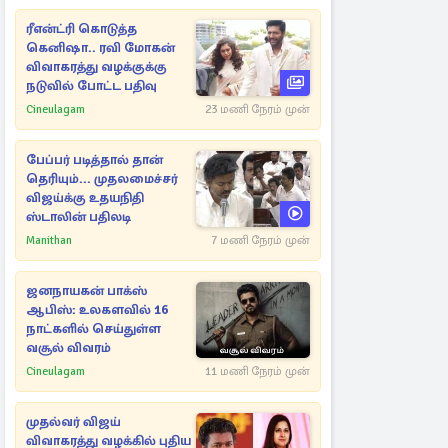
ரீஎன்ட்ரி கொடுத்த
கெனிஷா.. ரவி மோகன்
விவாகரத்து வழக்குக்கு
நடுவில் போட்ட பதிவு
Cineulagam
23 மணி நேரம் முன்
பேப்பர் படித்தால் தான்
தெரியும்... முதலமைச்சர்
விஜய்க்கு உதயநிதி
ஸ்டாலின் பதிலடி
Manithan
7 மணி நேரம் முன்
ஜனநாயகன் பாக்ஸ்
ஆபிஸ்: உலகளவில் 16
நாட்களில் செய்துள்ள
வசூல் விவரம்
Cineulagam
11 மணி நேரம் முன்
முதல்வர் விஜய்
விவாகரத்து வழக்கில் புதிய