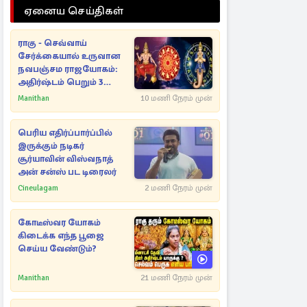
ஏனைய செய்திகள்
ராகு - செவ்வாய்
சேர்க்கையால் உருவான
நவபஞ்சம ராஜயோகம்:
அதிர்ஷ்டம் பெறும் 3
ராசிகள்!
Manithan
10 மணி நேரம் முன்
பெரிய எதிர்ப்பார்ப்பில்
இருக்கும் நடிகர்
சூர்யாவின் விஸ்வநாத்
அன் சன்ஸ் பட டிரைலர்
Cineulagam
2 மணி நேரம் முன்
கோடீஸ்வர யோகம்
கிடைக்க எந்த பூஜை
செய்ய வேண்டும்?
Manithan
21 மணி நேரம் முன்