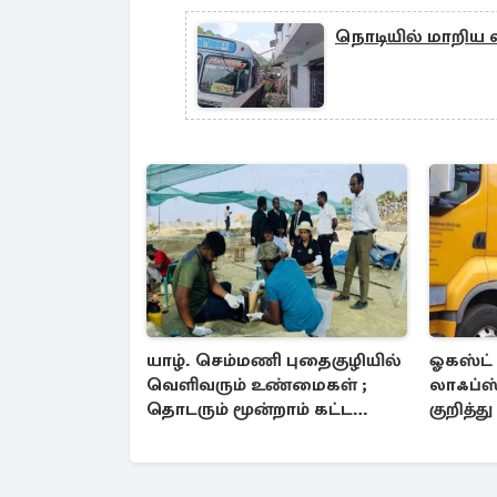
நொடியில் மாறிய வா
யாழ். செம்மணி புதைகுழியில்
ஓகஸ்ட்
வெளிவரும் உண்மைகள் ;
லாஃப்ஸ
தொடரும் மூன்றாம் கட்ட
குறித்த
அகழ்வாராய்ச்சி
தகவல்