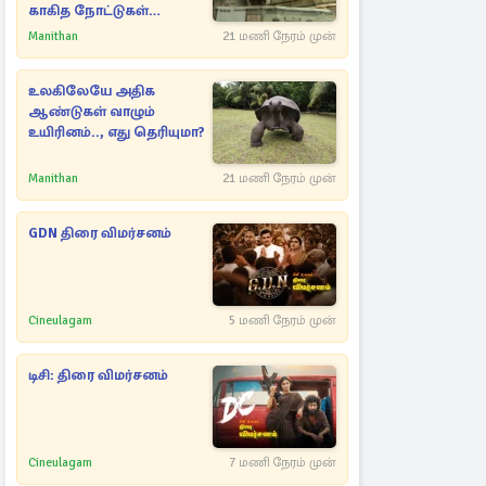
காகித நோட்டுகள்
செல்லுமா?
Manithan
21 மணி நேரம் முன்
உலகிலேயே அதிக
ஆண்டுகள் வாழும்
உயிரினம்.., எது தெரியுமா?
Manithan
21 மணி நேரம் முன்
GDN திரை விமர்சனம்
Cineulagam
5 மணி நேரம் முன்
டிசி: திரை விமர்சனம்
Cineulagam
7 மணி நேரம் முன்