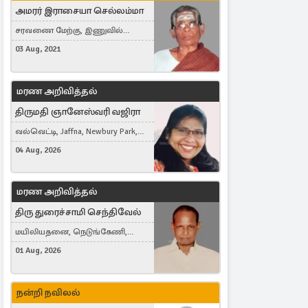
அமரர் இராசையா செல்லம்மா
சரவணை மேற்கு, இணுவில்
கிழக்கு
03 Aug, 2021
மரண அறிவித்தல்
திருமதி ஞானேஸ்வரி வஜிரா
வல்வெட்டி, Jaffna, Newbury Park,
United Kingdom
04 Aug, 2026
மரண அறிவித்தல்
திரு துரைச்சாமி செந்திவேல்
மயிலியதனை, நெடுங்கேணி,
கம்பர்மலை
01 Aug, 2026
நன்றி நவிலல்