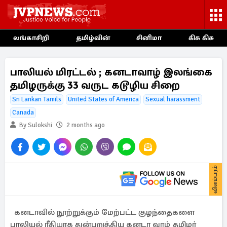
லங்காசிறி
தமிழ்வின்
சினிமா
கிசு கிசு
பாலியல் மிரட்டல் ; கனடாவாழ் இலங்கை
தமிழருக்கு 33 வருட கடூழிய சிறை
Sri Lankan Tamils
United States of America
Sexual harassment
Canada
By Sulokshi
2 months ago
விளம்பரம்
கனடாவில் நூற்றுக்கும் மேற்பட்ட குழந்தைகளை
பாலியல் ரீதியாக துன்புறுத்திய கனடா வாழ் தமிழர்