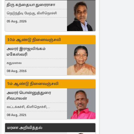
திரு கந்தையா துரைராசா
நெடுந்தீவு மேற்கு, கிளிநொச்சி
05 Aug, 2026
10ம் ஆண்டு நினைவஞ்சலி
அமரர் இராஜலிங்கம்
மகேஸ்வரி
சுதுமலை
08 Aug, 2016
5ம் ஆண்டு நினைவஞ்சலி
அமரர் பொன்னுத்துரை
சிவபாலன்
வட்டக்கச்சி, கிளிநொச்சி,
வட்டக்கச்சி இராமநாதபுரம்
08 Aug, 2021
மரண அறிவித்தல்