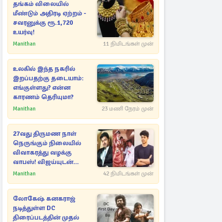
தங்கம் விலையில்
மீண்டும் அதிரடி ஏற்றம் -
சவரனுக்கு ரூ.1,720
உயர்வு!
Manithan
11 நிமிடங்கள் முன்
உலகில் இந்த நகரில்
இறப்பதற்கு தடையாம்:
எங்குள்ளது? என்ன
காரணம் தெரியுமா?
Manithan
23 மணி நேரம் முன்
27வது திருமண நாள்
நெருங்கும் நிலையில்
விவாகரத்து வழக்கு
வாபஸ்! விஜய்யுடன்
மீண்டும் இணைவாரா?
Manithan
42 நிமிடங்கள் முன்
லோகேஷ் கனகராஜ்
நடித்துள்ள DC
திரைப்படத்தின் முதல்