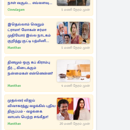
நாள் வசூல்... எவ்வளவு
தெரியுமா?
Cineulagam
1 மணி நேரம் முன்
இதெல்லாம் வெறும்
ட்ராமா! மோகன் சர்மா
முதியோர் இல்ல நாடகம்
குறித்து குட்டி பத்மினி
பரபரப்பு பேட்டி
Manithan
1 மணி நேரம் முன்
தினமும் ஒரு கப் கிராம்பு
நீர்.., கிடைக்கும்
நன்மைகள் என்னென்ன?
Manithan
4 மணி நேரம் முன்
முதல்வர் விஜய்
விவாகரத்து வழக்கில் புதிய
திருப்பம் - வழக்கை
வாபஸ் பெற்ற சங்கீதா!
Manithan
20 மணி நேரம் முன்