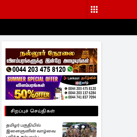
சிறப்புச் செய்திகள்
தமிழர் பகுதியில்
இளைஞனின் வாழ்வை
பறித்த சம்பவம் ;