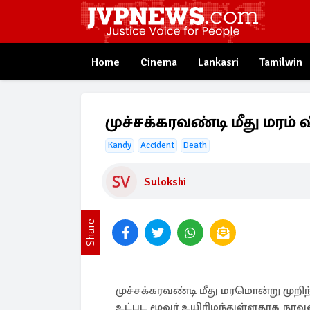
Home
Cinema
Lankasri
Tamilwin
முச்சக்கரவண்டி மீது மரம் வ
Kandy
Accident
Death
Sulokshi
Share
முச்சக்கரவண்டி மீது மரமொன்று முறி
உட்பட மூவர் உயிரிழந்துள்ளதாக நாவல