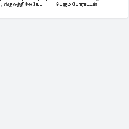
் ; ஸ்தலத்திலேயே
பெரும் போராட்டம்!
உயிர்