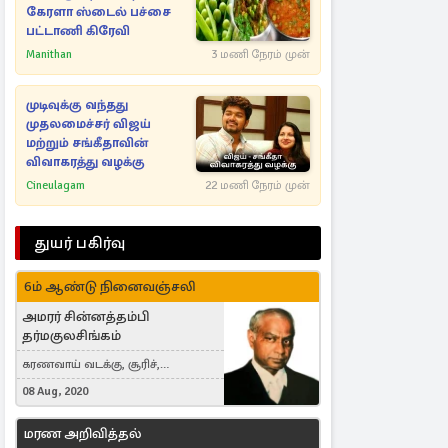
கேரளா ஸ்டைல் பச்சை
பட்டாணி கிரேவி
Manithan
3 மணி நேரம் முன்
முடிவுக்கு வந்தது
முதலமைச்சர் விஜய்
மற்றும் சங்கீதாவின்
விவாகரத்து வழக்கு
Cineulagam
22 மணி நேரம் முன்
துயர் பகிர்வு
6ம் ஆண்டு நினைவஞ்சலி
அமரர் சின்னத்தம்பி
தர்மகுலசிங்கம்
கரணவாய் வடக்கு, சூரிச்,
Switzerland
08 Aug, 2020
மரண அறிவித்தல்