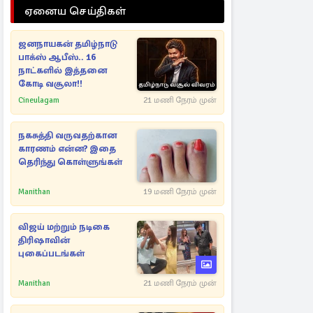
ஏனைய செய்திகள்
ஜனநாயகன் தமிழ்நாடு
பாக்ஸ் ஆபீஸ்.. 16
நாட்களில் இத்தனை
கோடி வசூலா!!
Cineulagam
21 மணி நேரம் முன்
நகசுத்தி வருவதற்கான
காரணம் என்ன? இதை
தெரிந்து கொள்ளுங்கள்
Manithan
19 மணி நேரம் முன்
விஜய் மற்றும் நடிகை
திரிஷாவின்
புகைப்படங்கள்
Manithan
21 மணி நேரம் முன்