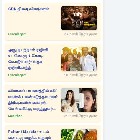
GDN திரை விமர்சனம்
Cineulagam
23 மணி நேரம் முன்
அது நடந்தால் ரஜினி
உடனே ரூ.1 கோடி
கொடுப்பார்: லதா
ரஜினிகாந்த்
Cineulagam
18 மணி நேரம் முன்
விமானப் பயணத்தில் ஷீட்
மாஸ்க் பயன்படுத்தலாமா?
திரிஷாவின் வைரல்
செல்ஃபிக்கு மருத்துவர்
விளக்கம்
Manithan
21 மணி நேரம் முன்
Pattani Masala : உடல்
எடை குறைக்க உதவும்