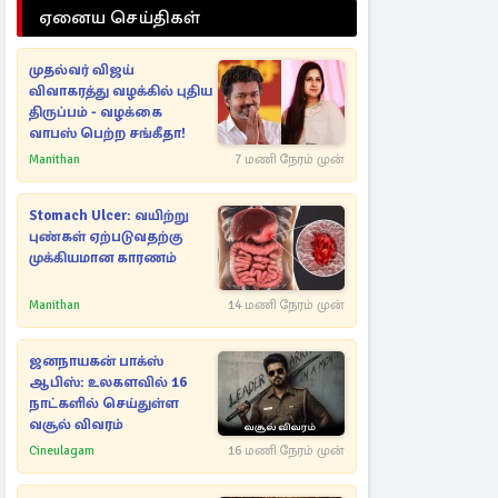
ஏனைய செய்திகள்
முதல்வர் விஜய்
விவாகரத்து வழக்கில் புதிய
திருப்பம் - வழக்கை
வாபஸ் பெற்ற சங்கீதா!
Manithan
7 மணி நேரம் முன்
Stomach Ulcer: வயிற்று
புண்கள் ஏற்படுவதற்கு
முக்கியமான காரணம்
Manithan
14 மணி நேரம் முன்
ஜனநாயகன் பாக்ஸ்
ஆபிஸ்: உலகளவில் 16
நாட்களில் செய்துள்ள
வசூல் விவரம்
Cineulagam
16 மணி நேரம் முன்