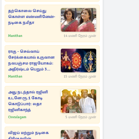
தற்கொலை செய்து
கொள்ள எண்ணினேன்-
நடிகை நமீதா
Manithan
14 மணி நேரம் முன்
ராகு - செவ்வாய்
சேர்க்கையால் உருவான
நவபஞ்சம ராஜயோகம்:
அதிர்ஷ்டம் பெறும் 3
ராசிகள்!
Manithan
15 மணி நேரம் முன்
அது நடந்தால் ரஜினி
உடனே ரூ.1 கோடி
கொடுப்பார்: லதா
ரஜினிகாந்த்
Cineulagam
5 மணி நேரம் முன்
விஜய் மற்றும் நடிகை
திரிஷாவின்