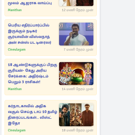
மூலம் ஆஜராக வாய்ப்பு
Manithan
12 மணி நேரம் முன்
பெரிய எதிர்ப்பார்ப்பில்
இருக்கும் நடிகர்
சூர்யாவின் விஸ்வநாத்
அன் சன்ஸ் பட டிரைலர்
Cineulagam
7 மணி நேரம் முன்
18 ஆண்டுகளுக்குப் பிறகு
சூரியன்- கேது அரிய
சேர்க்கை: அதிர்ஷ்டம்
பெறும் 3 ராசிகள்!
Manithan
14 மணி நேரம் முன்
கர்நாடகாவில் அதிக
வசூல் செய்த டாப் 10 தமிழ்
திரைப்படங்கள்.. லிஸ்ட்
இதோ
Cineulagam
18 மணி நேரம் முன்