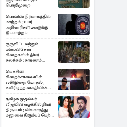
பொறிமுறை
பொலிஸ் நிர்வாகத்தில்
மாற்றம் ; உயர்
அதிகாரிகள் பலருக்கு
இடமாற்றம்
குருவிட்ட மற்றும்
பல்லன்சேன
சிறைகளில் திடீர்
கலக்கம் ; காரணம்
குறித்து தீவிர
விசாரணை
மெகசின்
சிறைச்சாலையில்
வன்முறை மோதல் ;
உயிரிழந்த கைதியின்
பின்னணி
தமிழக முதல்வர்
விஜயின் வழக்கில் திடீர்
திருப்பம் ; விவகாரத்து
மனுவை திரும்பப் பெற்ற
சங்கீதா