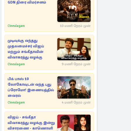
GDN திரை விமர்சனம்
Cineulagam
10 மணி நேரம் முன்
முடிவுக்கு வந்தது
முதலமைச்சர் விஜய்
மற்றும் சங்கீதாவின்
விவாகரத்து வழக்கு
Cineulagam
9 மணி நேரம் முன்
பிக் பாஸ் 10
லோகோவுடன் வந்த புது
ப்ரோமோ! இணையத்தில்
வைரல்
Cineulagam
4 மணி நேரம் முன்
விஜய் - சங்கீதா
விவாகரத்து வழக்கு இன்று
விசாரணை - காணொளி