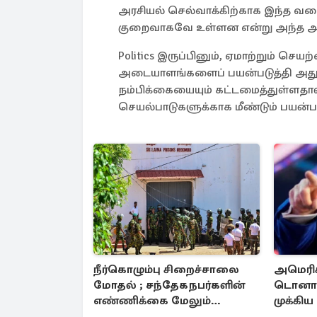
அரசியல் செல்வாக்கிற்காக இந்த வல
குறைவாகவே உள்ளன என்று அந்த அறிக
Politics இருப்பினும், ஏமாற்றும் செ
அடையாளங்களைப் பயன்படுத்தி அத
நம்பிக்கையையும் கட்டமைத்துள்ளதா
செயல்பாடுகளுக்காக மீண்டும் பயன்படு
நீர்கொழும்பு சிறைச்சாலை
அமெரிக
மோதல் ; சந்தேகநபர்களின்
டொனால்ட
எண்ணிக்கை மேலும்
முக்கிய
உயர்ந்தது