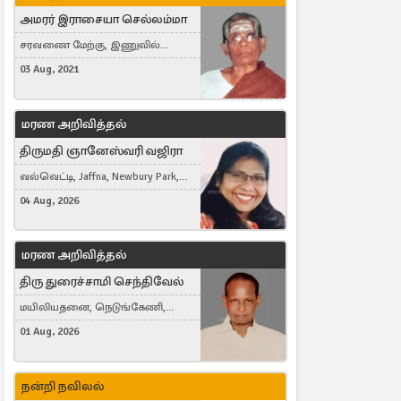
அமரர் இராசையா செல்லம்மா
சரவணை மேற்கு, இணுவில்
கிழக்கு
03 Aug, 2021
மரண அறிவித்தல்
திருமதி ஞானேஸ்வரி வஜிரா
வல்வெட்டி, Jaffna, Newbury Park,
United Kingdom
04 Aug, 2026
மரண அறிவித்தல்
திரு துரைச்சாமி செந்திவேல்
மயிலியதனை, நெடுங்கேணி,
கம்பர்மலை
01 Aug, 2026
நன்றி நவிலல்