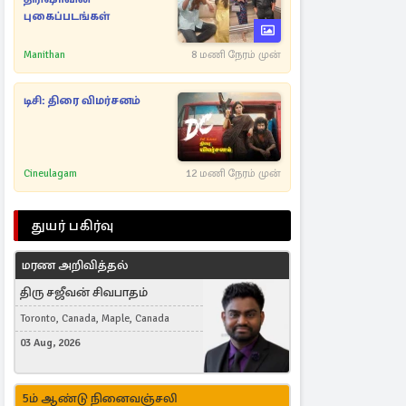
புகைப்படங்கள்
Manithan
8 மணி நேரம் முன்
டிசி: திரை விமர்சனம்
Cineulagam
12 மணி நேரம் முன்
துயர் பகிர்வு
மரண அறிவித்தல்
திரு சஜீவன் சிவபாதம்
Toronto, Canada, Maple, Canada
03 Aug, 2026
5ம் ஆண்டு நினைவஞ்சலி