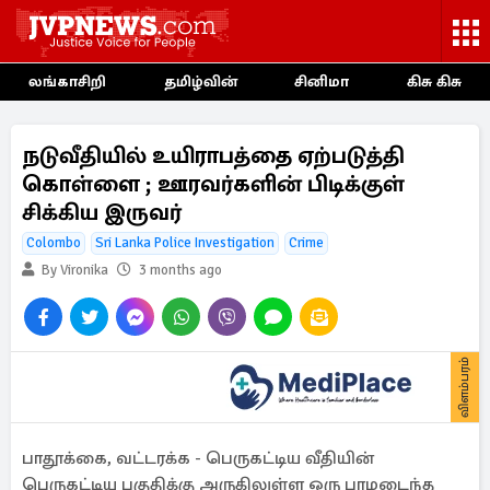
லங்காசிறி
தமிழ்வின்
சினிமா
கிசு கிசு
நடுவீதியில் உயிராபத்தை ஏற்படுத்தி
கொள்ளை ; ஊரவர்களின் பிடிக்குள்
சிக்கிய இருவர்
Colombo
Sri Lanka Police Investigation
Crime
By Vironika
3 months ago
விளம்பரம்
பாதூக்கை, வட்டரக்க - பெருகட்டிய வீதியின்
பெருகட்டிய பகுதிக்கு அருகிலுள்ள ஒரு பாழடைந்த