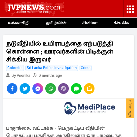
லங்காசிறி
தமிழ்வின்
சினிமா
கிசு கிசு
நடுவீதியில் உயிராபத்தை ஏற்படுத்தி
கொள்ளை ; ஊரவர்களின் பிடிக்குள்
சிக்கிய இருவர்
Colombo
Sri Lanka Police Investigation
Crime
By Vironika
3 months ago
விளம்பரம்
பாதூக்கை, வட்டரக்க - பெருகட்டிய வீதியின்
பெருகட்டிய பகுதிக்கு அருகிலுள்ள ஒரு பாழடைந்த