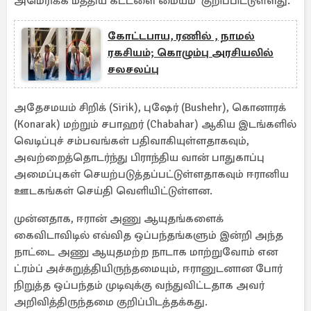
அமெரிக்க மத்திய கட்டளை மையம் குறிப்பிட்டுள்ளது.
கோட்டபாய, ரணில் , நாமல்
ரகசியம்; கொழும்பு அரசியலில்
சலசலப்பு
அதேசமயம் சிறிக் (Sirik), புஷேர் (Bushehr), கொனாரக்
(Konarak) மற்றும் சபாஹர் (Chabahar) ஆகிய இடங்களில்
வெடிப்புச் சம்பவங்கள் பதிவாகியுள்ளதாகவும்,
அவற்றைத்தொடர்ந்து பிராந்திய வான் பாதுகாப்பு
அமைப்புகள் செயற்படுத்தப்பட்டுள்ளதாகவும் ஈரானிய
ஊடகங்கள் செய்தி வெளியிட்டுள்ளன.
முன்னதாக, ஈரான் அணு ஆயுதங்களைக்
கைவிடாவிடில் எவ்வித ஒப்பந்தங்களும் இன்றி அந்த
நாட்டை அணு ஆயுதமற்ற நாடாக மாற்றுவோம் என
ட்ரம்ப் அச்சுறுத்தியிருந்தமையும், ஈரானுடனான போர்
நிறுத்த ஒப்பந்தம் முடிவுக்கு வந்துவிட்டதாக அவர்
அறிவித்திருந்தமை குறிப்பிடத்தக்கது.