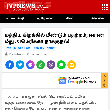
லங்காசிறி
தமிழ்வின்
சினிமா
கிசு கிசு
மத்திய கிழக்கில் மீண்டும் பதற்றம்; ஈரான்
மீது அமெரிக்கா தாக்குதல்!
Iran
Middle East
Iran-US Conflict
By Sulokshi
a month ago
விளம்பரம்
அமெரிக்க ஜனாதிபதி டொனால்ட் ட்ரம்பின்
உத்தரவுக்கமைய, ஹோர்முஸ் நீரிணைப் பகுதியில்
சுதந்திரமான போக்குவரத்துக்கு அச்சுறுத்தலாக