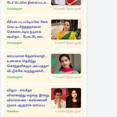
டேர் டெவில் திரைப்படம்...
Cineulagam
19 மணி நேரம் முன்
சீரியல் படப்பிடிப்பில் கேக்
வெட்டி பிறந்தநாளை
கொண்டாடிய நடிகை
ஷமிதா... போட்டோஸ்
இதோ
Cineulagam
1 மணி நேரம் முன்
கர்ப்பமான தேன்மொழி...
உண்மை தெரிந்து
கொந்தளிக்கும் அப்பத்தா!
வீட்டுக்கே மருத்துவச்சியை
வரவழைத்த அதிரடி
Cineulagam
3 மணி நேரம் முன்
விஜய் - சங்கீதா
விவாகரத்து வழக்கு இன்று
விசாரணை - காணொளி
மூலம் ஆஜராக வாய்ப்பு
Manithan
1 மணி நேரம் முன்