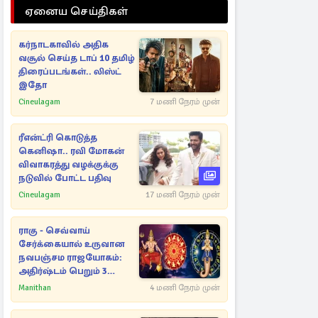
ஏனைய செய்திகள்
கர்நாடகாவில் அதிக
வசூல் செய்த டாப் 10 தமிழ்
திரைப்படங்கள்.. லிஸ்ட்
இதோ
Cineulagam
7 மணி நேரம் முன்
ரீஎன்ட்ரி கொடுத்த
கெனிஷா.. ரவி மோகன்
விவாகரத்து வழக்குக்கு
நடுவில் போட்ட பதிவு
Cineulagam
17 மணி நேரம் முன்
ராகு - செவ்வாய்
சேர்க்கையால் உருவான
நவபஞ்சம ராஜயோகம்:
அதிர்ஷ்டம் பெறும் 3
ராசிகள்!
Manithan
4 மணி நேரம் முன்