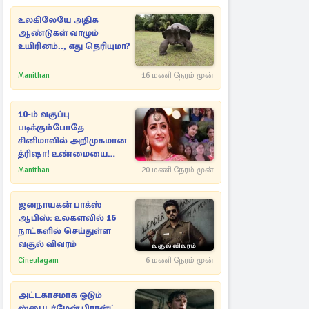
உலகிலேயே அதிக
ஆண்டுகள் வாழும்
உயிரினம்.., எது தெரியுமா?
Manithan
16 மணி நேரம் முன்
10-ம் வகுப்பு
படிக்கும்போதே
சினிமாவில் அறிமுகமான
த்ரிஷா! உண்மையை
பகிர்ந்த இயக்குநர் பிரவீன்
Manithan
20 மணி நேரம் முன்
காந்தி
ஜனநாயகன் பாக்ஸ்
ஆபிஸ்: உலகளவில் 16
நாட்களில் செய்துள்ள
வசூல் விவரம்
Cineulagam
6 மணி நேரம் முன்
அட்டகாசமாக ஓடும்
ஸ்பைடர்மேன் பிரான்ட்