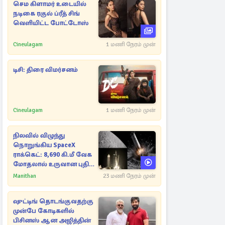
செம கிளாமர் உடையில்
நடிகை ரகுல் ப்ரீத் சிங்
வெளியிட்ட போட்டோஸ்
Cineulagam
1 மணி நேரம் முன்
டிசி: திரை விமர்சனம்
Cineulagam
1 மணி நேரம் முன்
நிலவில் விழுந்து
நொறுங்கிய SpaceX
ராக்கெட்: 8,690 கி.மீ வேக
மோதலால் உருவான புதிய
பள்ளம்!
Manithan
23 மணி நேரம் முன்
ஷுட்டிங் தொடங்குவதற்கு
முன்பே கோடிகளில்
பிசினஸ் ஆன அஜித்தின்