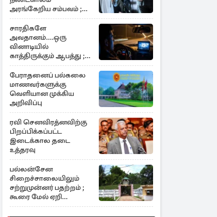
அரங்கேறிய சம்பவம் ;
உடந்தையான
உரிமையாளர் கைது
சாரதிகளே
அவதானம்....ஒரு
வினாடியில்
காத்திருக்கும் ஆபத்து ;
விடுக்கப்பட்ட எச்சரிக்கை
பேராதனைப் பல்கலை
மாணவர்களுக்கு
வெளியான முக்கிய
அறிவிப்பு
ரவி செனவிரத்னவிற்கு
பிறப்பிக்கப்பட்ட
இடைக்கால தடை
உத்தரவு
பல்லன்சேன
சிறைச்சாலையிலும்
சற்றுமுன்னர் பதற்றம் ;
கூரை மேல் ஏறி
கைதிகள் போராட்டம்