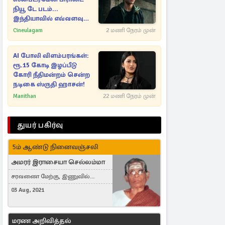
நியூ டே படம்...
இந்தியாவில் எவ்வளவு
வசூல்?
Cineulagam
2 மணி நேரம் முன்
AI போலி விளம்பரங்கள்:
ரூ.15 கோடி இழப்பீடு
கோரி நீதிமன்றம் சென்ற
நடிகை ஸ்ருதி ஹாசன்!
Manithan
22 மணி நேரம் முன்
துயர் பகிர்வு
5ம் ஆண்டு நினைவஞ்சலி
அமரர் இராசையா செல்லம்மா
சரவணை மேற்கு, இணுவில்
கிழக்கு
03 Aug, 2021
மரண அறிவித்தல்