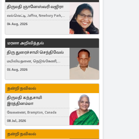
திருமதி ஞானேஸ்வரி வஜிரா
வல்வெட்டி, Jaffna, Newbury Park,
United Kingdom
04 Aug, 2026
மரண அறிவித்தல்
திரு துரைச்சாமி செந்திவேல்
மயிலியதனை, நெடுங்கேணி,
கம்பர்மலை
01 Aug, 2026
நன்றி நவிலல்
திருமதி கந்தசாமி
இரத்தினம்மா
வேலணை, Brampton, Canada
08 Jul, 2026
நன்றி நவிலல்