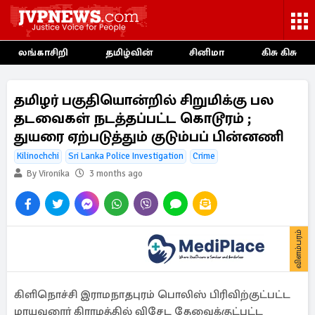
லங்காசிறி
தமிழ்வின்
சினிமா
கிசு கிசு
தமிழர் பகுதியொன்றில் சிறுமிக்கு பல
தடவைகள் நடத்தப்பட்ட கொடூரம் ;
துயரை ஏற்படுத்தும் குடும்பப் பின்னணி
Kilinochchi
Sri Lanka Police Investigation
Crime
By Vironika
3 months ago
விளம்பரம்
கிளிநொச்சி இராமநாதபுரம் பொலிஸ் பிரிவிற்குட்பட்ட
மாயவனூர் கிராமத்தில் விசேட தேவைக்குட்பட்ட