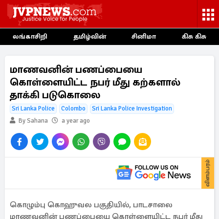
லங்காசிறி
தமிழ்வின்
சினிமா
கிசு கிசு
மாணவனின் பணப்பையை
கொள்ளையிட்ட நபர் மீது கற்களால்
தாக்கி படுகொலை
Sri Lanka Police
Colombo
Sri Lanka Police Investigation
By Sahana
a year ago
விளம்பரம்
கொழும்பு கொஹுவல பகுதியில், பாடசாலை
மாணவனின் பணப்பையை கொள்ளையிட்ட நபர் மீது