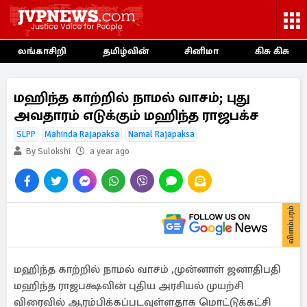
லங்காசிறி
தமிழ்வின்
சினிமா
கிசு கிசு
மஹிந்த காற்றில் நாமல் வாசம்; புது
அவதாரம் எடுக்கும் மஹிந்த ராஜபக்ச
SLPP
Mahinda Rajapaksa
Namal Rajapaksa
By Sulokshi
a year ago
விளம்பரம்
மஹிந்த காற்றில் நாமல் வாசம் ,முன்னாள் ஜனாதிபதி
மஹிந்த ராஜபக்ஷவின் புதிய அரசியல் முயற்சி
விரைவில் ஆரம்பிக்கப்படவுள்ளதாக மொட்டுக்கட்சி