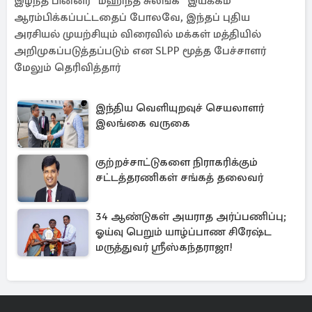
இழந்த பின்னர் “மஹிந்த சுலங்க” இயக்கம்
ஆரம்பிக்கப்பட்டதைப் போலவே, இந்தப் புதிய
அரசியல் முயற்சியும் விரைவில் மக்கள் மத்தியில்
அறிமுகப்படுத்தப்படும் என SLPP மூத்த பேச்சாளர்
மேலும் தெரிவித்தார்
இந்திய வெளியுறவுச் செயலாளர்
இலங்கை வருகை
குற்றச்சாட்டுகளை நிராகரிக்கும்
சட்டத்தரணிகள் சங்கத் தலைவர்
34 ஆண்டுகள் அயராத அர்ப்பணிப்பு;
ஓய்வு பெறும் யாழ்ப்பாண சிரேஷ்ட
மருத்துவர் ஸ்ரீஸ்கந்தராஜா!