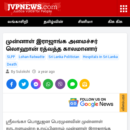
லங்காசிறி
தமிழ்வின்
சினிமா
கிசு கிசு
முன்னாள் இராஜாங்க அமைச்சர்
லொஹான் ரத்வத்த காலமானார்
SLPP
Lohan Ratwatte
Sri Lanka Politician
Hospitals in Sri Lanka
Death
By Sulokshi
a year ago
விளம்பரம்
ஸ்ரீலங்கா பொதுஜன பெரமுனவின் முன்னாள்
நாடாளுமன்ற உறுப்பினரும் முன்னாள் இராஜாங்க