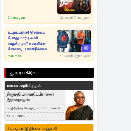
Cineulagam
21 மணி நேரம் முன்
உடற்பயிற்சி செய்யும்
போது மார்பு வலி
வருகிறதா? கவனிக்க
வேண்டிய எச்சரிக்கை
அறிகுறிகள்
Manithan
15 மணி நேரம் முன்
துயர் பகிர்வு
மரண அறிவித்தல்
திருமதி பார்வதிப்பிள்ளை
இராமநாதன்
நெடுந்தீவு மேற்கு, Toronto, Canada
31 Jul, 2026
1ம் ஆண்டு நினைவஞ்சலி