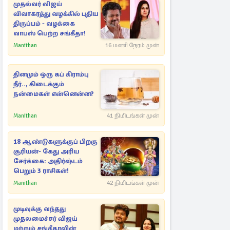
முதல்வர் விஜய்
விவாகரத்து வழக்கில் புதிய
திருப்பம் - வழக்கை
வாபஸ் பெற்ற சங்கீதா!
Manithan
16 மணி நேரம் முன்
தினமும் ஒரு கப் கிராம்பு
நீர்.., கிடைக்கும்
நன்மைகள் என்னென்ன?
Manithan
41 நிமிடங்கள் முன்
18 ஆண்டுகளுக்குப் பிறகு
சூரியன்- கேது அரிய
சேர்க்கை: அதிர்ஷ்டம்
பெறும் 3 ராசிகள்!
Manithan
42 நிமிடங்கள் முன்
முடிவுக்கு வந்தது
முதலமைச்சர் விஜய்
மற்றும் சங்கீதாவின்