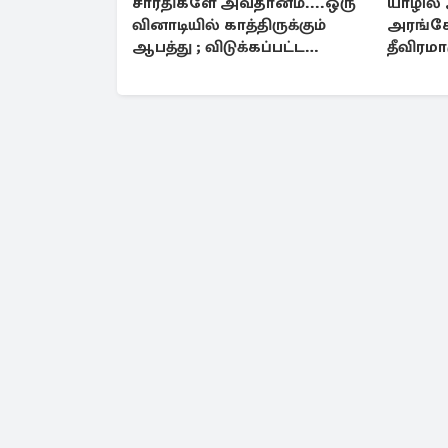
சாரதிகளே அவதானம்....ஒரு
யாழில் 
வினாடியில் காத்திருக்கும்
அரங்கே
ஆபத்து ; விடுக்கப்பட்ட
தீவிரம
எச்சரிக்கை