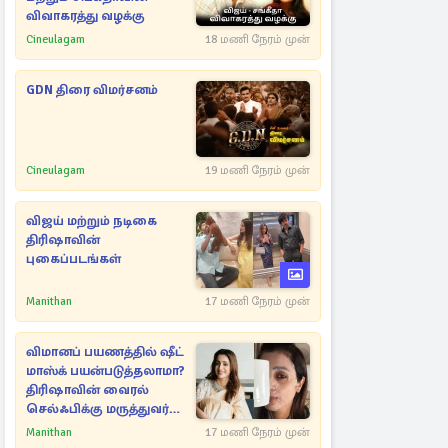
விவாகரத்து வழக்கு
Cineulagam
18 மணி நேரம் முன்
GDN திரை விமர்சனம்
Cineulagam
19 மணி நேரம் முன்
விஜய் மற்றும் நடிகை
திரிஷாவின்
புகைப்படங்கள்
Manithan
17 மணி நேரம் முன்
விமானப் பயணத்தில் ஷீட்
மாஸ்க் பயன்படுத்தலாமா?
திரிஷாவின் வைரல்
செல்ஃபிக்கு மருத்துவர்
விளக்கம்
Manithan
17 மணி நேரம் முன்