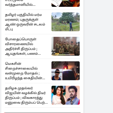
வர்த்தமானியில்
வெளியீடு
தமிழர் பகுதியில் மர்ம
மரணம்; புதருக்குள்
ஆண் ஒருவரின் சடலம்
மீட்பு
போதைப்பொருள்
விசாரணையில்
அதிர்ச்சி திருப்பம் ;
ஆயுதங்கள், பணம்
கைப்பற்றல்
மெகசின்
சிறைச்சாலையில்
வன்முறை மோதல் ;
உயிரிழந்த கைதியின்
பின்னணி
தமிழக முதல்வர்
விஜயின் வழக்கில் திடீர்
திருப்பம் ; விவகாரத்து
மனுவை திரும்பப் பெற்ற
சங்கீதா