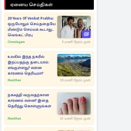
ஏனைய செய்திகள்
20 Years Of Venkat Prabhu:
ஒருபோதும் செய்ததையே
மீண்டும் செய்யக் கூடாது..
வெங்கட் பிரபு
Cineulagam
3 மணி நேரம் முன்
உலகில் இந்த நகரில்
இறப்பதற்கு தடையாம்:
எங்குள்ளது? என்ன
காரணம் தெரியுமா?
Manithan
19 மணி நேரம் முன்
நகசுத்தி வருவதற்கான
காரணம் என்ன? இதை
தெரிந்து கொள்ளுங்கள்
Manithan
15 மணி நேரம் முன்