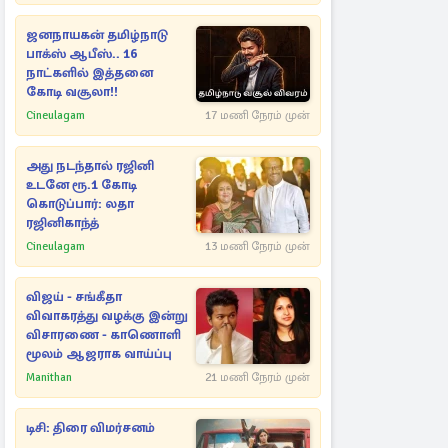
ஜனநாயகன் தமிழ்நாடு
பாக்ஸ் ஆபீஸ்.. 16
நாட்களில் இத்தனை
கோடி வசூலா!!
Cineulagam
17 மணி நேரம் முன்
அது நடந்தால் ரஜினி
உடனே ரூ.1 கோடி
கொடுப்பார்: லதா
ரஜினிகாந்த்
Cineulagam
13 மணி நேரம் முன்
விஜய் - சங்கீதா
விவாகரத்து வழக்கு இன்று
விசாரணை - காணொளி
மூலம் ஆஜராக வாய்ப்பு
Manithan
21 மணி நேரம் முன்
டிசி: திரை விமர்சனம்