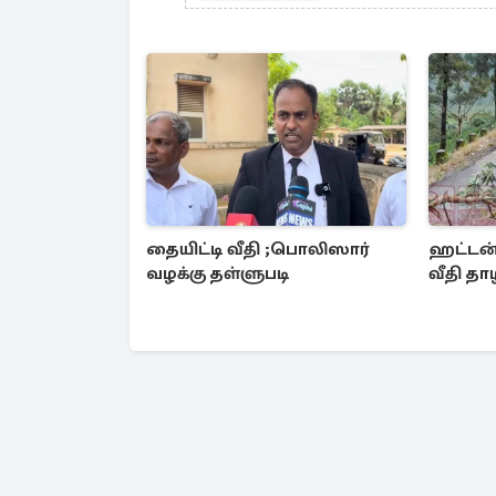
தையிட்டி வீதி ;பொலிஸார்
ஹட்டன்
வழக்கு தள்ளுபடி
வீதி தா