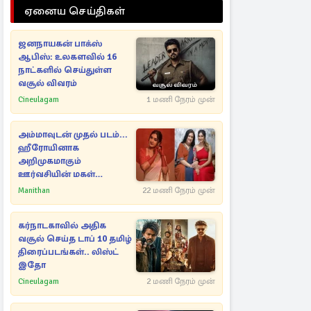
ஏனைய செய்திகள்
ஜனநாயகன் பாக்ஸ்
ஆபிஸ்: உலகளவில் 16
நாட்களில் செய்துள்ள
வசூல் விவரம்
Cineulagam
1 மணி நேரம் முன்
அம்மாவுடன் முதல் படம்...
ஹீரோயினாக
அறிமுகமாகும்
ஊர்வசியின் மகள்
தேஜலட்சுமி!
Manithan
22 மணி நேரம் முன்
கர்நாடகாவில் அதிக
வசூல் செய்த டாப் 10 தமிழ்
திரைப்படங்கள்.. லிஸ்ட்
இதோ
Cineulagam
2 மணி நேரம் முன்