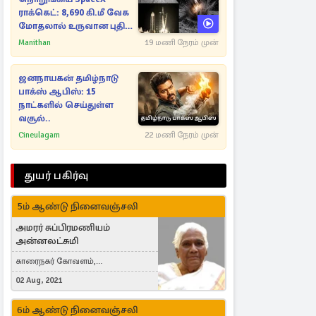
ராக்கெட்: 8,690 கி.மீ வேக
மோதலால் உருவான புதிய
பள்ளம்!
Manithan
19 மணி நேரம் முன்
ஜனநாயகன் தமிழ்நாடு
பாக்ஸ் ஆபிஸ்: 15
நாட்களில் செய்துள்ள
வசூல்..
Cineulagam
22 மணி நேரம் முன்
துயர் பகிர்வு
5ம் ஆண்டு நினைவஞ்சலி
அமரர் சுப்பிரமணியம்
அன்னலட்சுமி
காரைநகர் கோவளம்,
வெள்ளவத்தை
02 Aug, 2021
6ம் ஆண்டு நினைவஞ்சலி