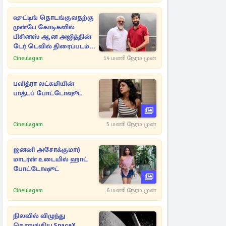
ஷுட்டிங் தொடங்குவதற்கு
முன்பே கோடிகளில்
பிசினஸ் ஆன அஜித்தின்
டேர் டெவில் திரைப்படம்...
Cineulagam
14 மணி நேரம் முன்
பவித்ரா லட்சுமியின்
பாத்டப் போட்டோஷூட்
Cineulagam
5 மணி நேரம் முன்
ஜனனி அசோக்குமார்
மாடர்ன் உடையில் ஹாட்
போட்டோஷூட்
Cineulagam
6 மணி நேரம் முன்
நிலவில் விழுந்து
நொறுங்கிய SpaceX