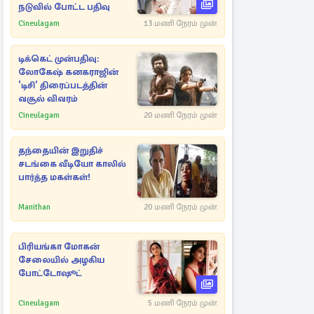
நடுவில் போட்ட பதிவு
Cineulagam
13 மணி நேரம் முன்
டிக்கெட் முன்பதிவு:
லோகேஷ் கனகராஜின்
'டிசி' திரைப்படத்தின்
வசூல் விவரம்
Cineulagam
20 மணி நேரம் முன்
தந்தையின் இறுதிச்
சடங்கை வீடியோ காலில்
பார்த்த மகள்கள்!
Manithan
20 மணி நேரம் முன்
பிரியங்கா மோகன்
சேலையில் அழகிய
போட்டோஷூட்
Cineulagam
5 மணி நேரம் முன்