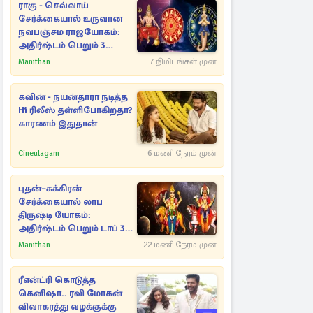
ராகு - செவ்வாய்
சேர்க்கையால் உருவான
நவபஞ்சம ராஜயோகம்:
அதிர்ஷ்டம் பெறும் 3
ராசிகள்!
Manithan
7 நிமிடங்கள் முன்
கவின் - நயன்தாரா நடித்த
Hi ரிலீஸ் தள்ளிபோகிறதா?
காரணம் இதுதான்
Cineulagam
6 மணி நேரம் முன்
புதன்–சுக்கிரன்
சேர்க்கையால் லாப
திருஷ்டி யோகம்:
அதிர்ஷ்டம் பெறும் டாப் 3
ராசிகள்!
Manithan
22 மணி நேரம் முன்
ரீஎன்ட்ரி கொடுத்த
கெனிஷா.. ரவி மோகன்
விவாகரத்து வழக்குக்கு