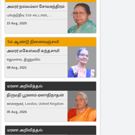
அமரர் நல்லம்மா சோமசுந்திரம்
புங்குடுதீவு 11ம் வட்டாரம்,
கொட்டாஞ்சேனை
15 Aug, 2020
5ம் ஆண்டு நினைவஞ்சலி
அமரர் மகேஸ்வரி கந்தசாமி
சுதுமலை, இணுவில்
08 Aug, 2021
மரண அறிவித்தல்
திருமதி பூரணம் ஏனாதிநாதன்
காரைநகர், London, United Kingdom
05 Aug, 2026
மரண அறிவித்தல்