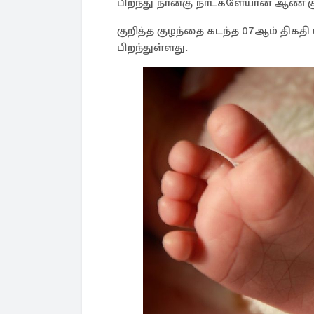
பிறந்து நான்கு நாட்களேயான ஆண் க
குறித்த குழந்தை கடந்த 07ஆம் திக
பிறந்துள்ளது.