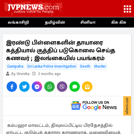
லங்காசிறி
தமிழ்வின்
சினிமா
கிசு கிசு
இரண்டு பிள்ளைகளின் தாயாரை
கத்தியால் குத்திப் படுகொலை செய்த
கணவர் ; இலங்கையில் பயங்கரம்
Gampaha
Sri Lanka Police Investigation
Death
Murder
By Vironika
2 months ago
விளம்பரம்
கம்பஹா மாவட்டம், திவுலப்பிட்டிய பிரதேசத்தில்
ஏற்பட்ட குடும்பத் தகராறு காரணமாக, மனைவியைக்