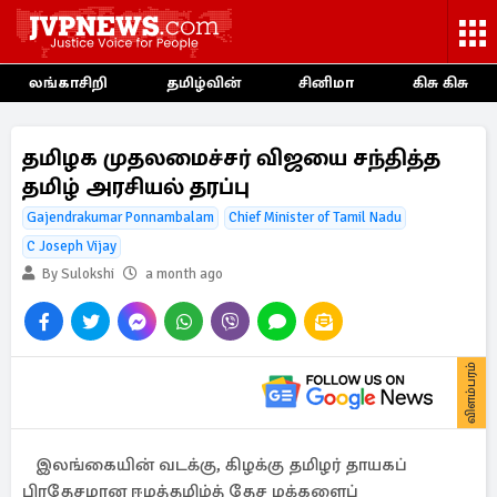
லங்காசிறி
தமிழ்வின்
சினிமா
கிசு கிசு
தமிழக முதலமைச்சர் விஜயை சந்தித்த
தமிழ் அரசியல் தரப்பு
Gajendrakumar Ponnambalam
Chief Minister of Tamil Nadu
C Joseph Vijay
By Sulokshi
a month ago
விளம்பரம்
இலங்கையின் வடக்கு, கிழக்கு தமிழர் தாயகப்
பிரதேசமான ஈழத்தமிழ்த் தேச மக்களைப்