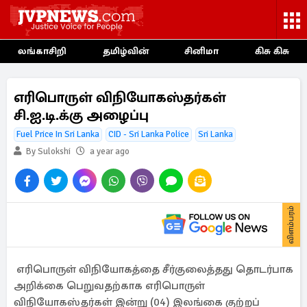
லங்காசிறி
தமிழ்வின்
சினிமா
கிசு கிசு
எரிபொருள் விநியோகஸ்தர்கள்
சி.ஐ.டி.க்கு அழைப்பு
Fuel Price In Sri Lanka
CID - Sri Lanka Police
Sri Lanka
By Sulokshi
a year ago
விளம்பரம்
எரிபொருள் விநியோகத்தை சீர்குலைத்தது தொடர்பாக
அறிக்கை பெறுவதற்காக எரிபொருள்
விநியோகஸ்தர்கள் இன்று (04) இலங்கை குற்றப்