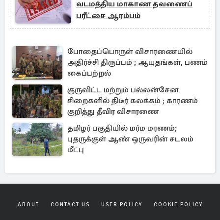
வடமத்திய மாகாண தவணைப்
பரீட்சை ஆரம்பம்
போதைப்பொருள் விசாரணையில்
அதிர்ச்சி திருப்பம் ; ஆயுதங்கள், பணம்
கைப்பற்றல்
குருவிட்ட மற்றும் பல்லன்சேன
சிறைகளில் திடீர் கலக்கம் ; காரணம்
குறித்து தீவிர விசாரணை
தமிழர் பகுதியில் மர்ம மரணம்;
புதருக்குள் ஆண் ஒருவரின் சடலம்
மீட்பு
ABOUT
CONTACT US
USER POLICY
COOKIE POLICY