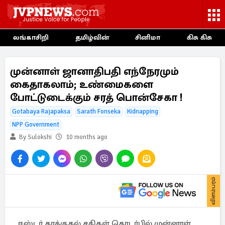
லங்காசிறி
தமிழ்வின்
சினிமா
கிசு கிசு
முன்னாள் ஜானாதிபதி எந்நேரமும்
கைதாகலாம்; உண்மைகளை
போட்டுடைக்கும் சரத் பொன்சேகா !
Gotabaya Rajapaksa
Sarath Fonseka
Kidnapping
NPP Government
By Sulokshi
10 months ago
விளம்பரம்
ஈஸ்டர் தாக்குதல் சதிகள் தொடர்பில் முன்னாள்