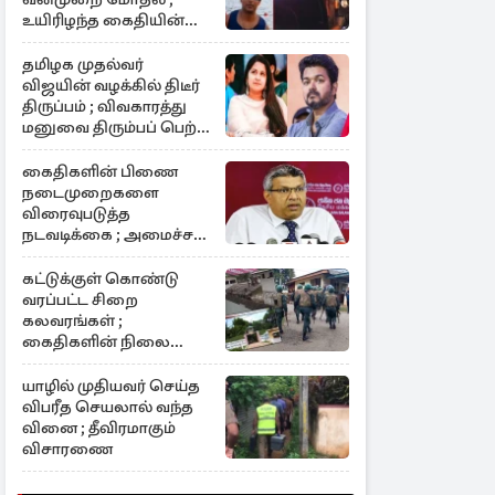
உயிரிழந்த கைதியின்
பின்னணி
தமிழக முதல்வர்
விஜயின் வழக்கில் திடீர்
திருப்பம் ; விவகாரத்து
மனுவை திரும்பப் பெற்ற
சங்கீதா
கைதிகளின் பிணை
நடைமுறைகளை
விரைவுபடுத்த
நடவடிக்கை ; அமைச்சர்
ஹர்ஷன நானாயக்கார
கட்டுக்குள் கொண்டு
வரப்பட்ட சிறை
கலவரங்கள் ;
கைதிகளின் நிலை
தொடர்பில் வெளியான
தகவல்
யாழில் முதியவர் செய்த
விபரீத செயலால் வந்த
வினை ; தீவிரமாகும்
விசாரணை