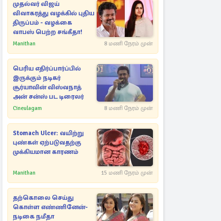
முதல்வர் விஜய்
விவாகரத்து வழக்கில் புதிய
திருப்பம் - வழக்கை
வாபஸ் பெற்ற சங்கீதா!
Manithan
8 மணி நேரம் முன்
பெரிய எதிர்ப்பார்ப்பில்
இருக்கும் நடிகர்
சூர்யாவின் விஸ்வநாத்
அன் சன்ஸ் பட டிரைலர்
Cineulagam
8 மணி நேரம் முன்
Stomach Ulcer: வயிற்று
புண்கள் ஏற்படுவதற்கு
முக்கியமான காரணம்
Manithan
15 மணி நேரம் முன்
தற்கொலை செய்து
கொள்ள எண்ணினேன்-
நடிகை நமீதா