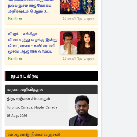
நவபஞ்சம ராஜயோகம்:
அதிர்ஷ்டம் பெறும் 3
ராசிகள்!
Manithan
16 மணி நேரம் முன்
விஜய் - சங்கீதா
விவாகரத்து வழக்கு இன்று
விசாரணை - காணொளி
மூலம் ஆஜராக வாய்ப்பு
Manithan
13 மணி நேரம் முன்
துயர் பகிர்வு
மரண அறிவித்தல்
திரு சஜீவன் சிவபாதம்
Toronto, Canada, Maple, Canada
03 Aug, 2026
5ம் ஆண்டு நினைவஞ்சலி