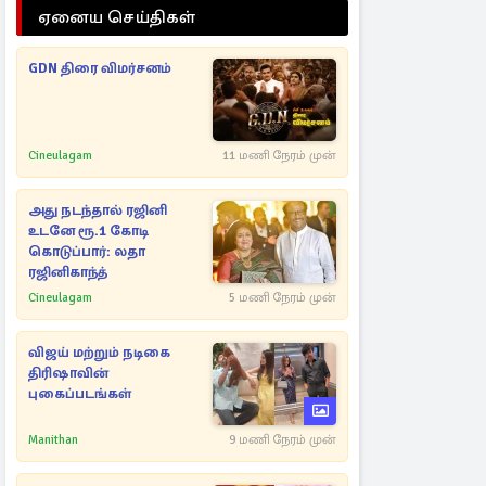
ஏனைய செய்திகள்
GDN திரை விமர்சனம்
Cineulagam
11 மணி நேரம் முன்
அது நடந்தால் ரஜினி
உடனே ரூ.1 கோடி
கொடுப்பார்: லதா
ரஜினிகாந்த்
Cineulagam
5 மணி நேரம் முன்
விஜய் மற்றும் நடிகை
திரிஷாவின்
புகைப்படங்கள்
Manithan
9 மணி நேரம் முன்