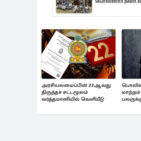
பொலிஸார் தீவிர
அரசியலமைப்பின் 22ஆவது
பொலிஸ்
திருத்தச் சட்டமூலம்
மாற்றம்
வர்த்தமானியில் வெளியீடு
பலருக்க