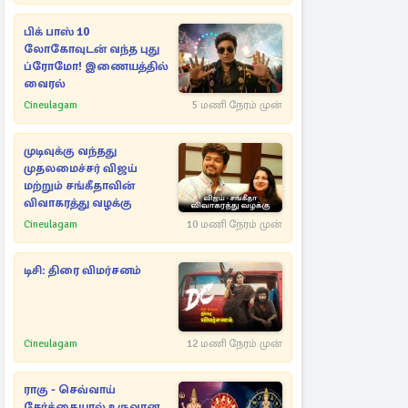
பிக் பாஸ் 10
லோகோவுடன் வந்த புது
ப்ரோமோ! இணையத்தில்
வைரல்
Cineulagam
5 மணி நேரம் முன்
முடிவுக்கு வந்தது
முதலமைச்சர் விஜய்
மற்றும் சங்கீதாவின்
விவாகரத்து வழக்கு
Cineulagam
10 மணி நேரம் முன்
டிசி: திரை விமர்சனம்
Cineulagam
12 மணி நேரம் முன்
ராகு - செவ்வாய்
சேர்க்கையால் உருவான