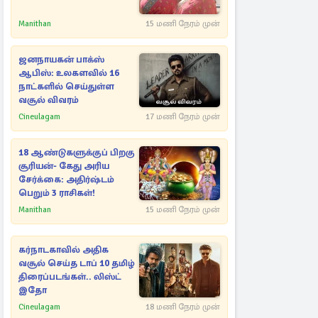
Manithan
15 மணி நேரம் முன்
ஜனநாயகன் பாக்ஸ்
ஆபிஸ்: உலகளவில் 16
நாட்களில் செய்துள்ள
வசூல் விவரம்
Cineulagam
17 மணி நேரம் முன்
18 ஆண்டுகளுக்குப் பிறகு
சூரியன்- கேது அரிய
சேர்க்கை: அதிர்ஷ்டம்
பெறும் 3 ராசிகள்!
Manithan
15 மணி நேரம் முன்
கர்நாடகாவில் அதிக
வசூல் செய்த டாப் 10 தமிழ்
திரைப்படங்கள்.. லிஸ்ட்
இதோ
Cineulagam
18 மணி நேரம் முன்