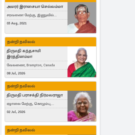
அமரர் இராசையா செல்லம்மா
சரவணை மேற்கு, இணுவில்
கிழக்கு
03 Aug, 2021
நன்றி நவிலல்
திருமதி கந்தசாமி
இரத்தினம்மா
வேலணை, Brampton, Canada
08 Jul, 2026
நன்றி நவிலல்
திருமதி பராசக்தி நிர்மலராஜா
ஏழாலை மேற்கு, கொழும்பு,
தங்காலை, London, United Kingdom
02 Jul, 2026
நன்றி நவிலல்