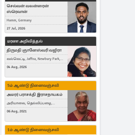
செல்வன் வலன்ரைன்
ஸ்ரெவான்
Hamm, Germany
27 Jul, 2026
மரண அறிவித்தல்
திருமதி ஞானேஸ்வரி வஜிரா
வல்வெட்டி, Jaffna, Newbury Park,
United Kingdom
04 Aug, 2026
5ம் ஆண்டு நினைவஞ்சலி
அமரர் பராசக்தி இராசநாயகம்
அரியாலை, தெல்லிப்பழை,
Montreal, Canada
06 Aug, 2021
1ம் ஆண்டு நினைவஞ்சலி