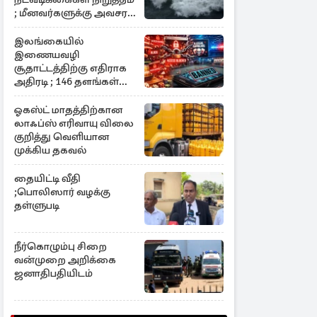
; மீனவர்களுக்கு அவசர
எச்சரிக்கை
இலங்கையில்
இணையவழி
சூதாட்டத்திற்கு எதிராக
அதிரடி ; 146 தளங்கள்
முடக்கம்
ஓகஸ்ட் மாதத்திற்கான
லாஃப்ஸ் எரிவாயு விலை
குறித்து வெளியான
முக்கிய தகவல்
தையிட்டி வீதி
;பொலிஸார் வழக்கு
தள்ளுபடி
நீர்கொழும்பு சிறை
வன்முறை அறிக்கை
ஜனாதிபதியிடம்