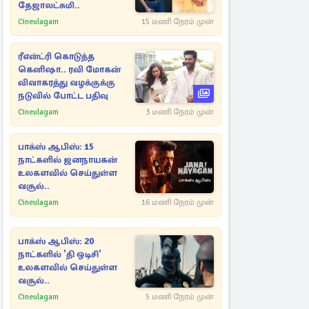
தேஜாலட்சுமி..
Cineulagam
15 மணி நேரம் முன்
ரீஎன்ட்ரி கொடுத்த
கெனிஷா.. ரவி மோகன்
விவாகரத்து வழக்குக்கு
நடுவில் போட்ட பதிவு
Cineulagam
3 மணி நேரம் முன்
பாக்ஸ் ஆபிஸ்: 15
நாட்களில் ஜனநாயகன்
உலகளவில் செய்துள்ள
வசூல்..
Cineulagam
16 மணி நேரம் முன்
பாக்ஸ் ஆபிஸ்: 20
நாட்களில் 'தி ஒடிசி'
உலகளவில் செய்துள்ள
வசூல்..
Cineulagam
5 மணி நேரம் முன்