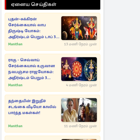
ஏனைய செய்திகள்
புதன்–சுக்கிரன்
சேர்க்கையால் லாப
திருஷ்டி யோகம்:
அதிர்ஷ்டம் பெறும் டாப் 3
ராசிகள்!
Manithan
13 மணி நேரம் முன்
ராகு - செவ்வாய்
சேர்க்கையால் உருவான
நவபஞ்சம ராஜயோகம்:
அதிர்ஷ்டம் பெறும் 3
ராசிகள்!
Manithan
4 மணி நேரம் முன்
தந்தையின் இறுதிச்
சடங்கை வீடியோ காலில்
பார்த்த மகள்கள்!
Manithan
11 மணி நேரம் முன்