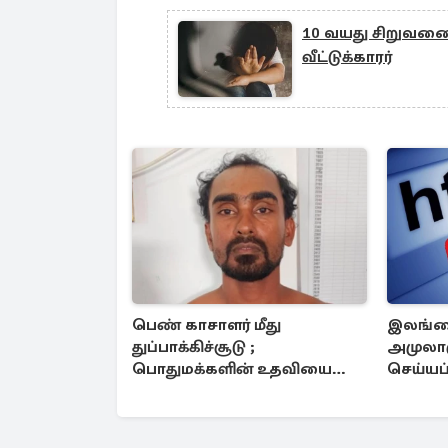
10 வயது சிறுவனை
வீட்டுக்காரர்
பெண் காசாளர் மீது
இலங்க
துப்பாக்கிச்சூடு ;
அமுலாக
பொதுமக்களின் உதவியை
செய்யப்
நாடும் பொலிஸார்
இணையத