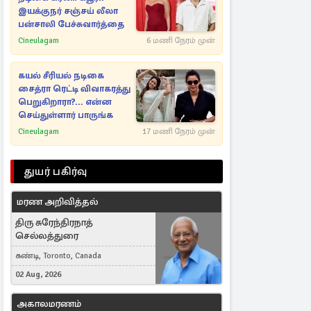
இயக்குநர் சஞ்சய் லீலா
பன்சாலி பேச்சுவார்த்தை
Cineulagam
6 மணி நேரம் முன்
கயல் சீரியல் நடிகை
சைத்ரா ரெட்டி விவாகரத்து
பெறுகிறாரா?... என்ன
செய்துள்ளார் பாருங்க
Cineulagam
17 மணி நேரம் முன்
துயர் பகிர்வு
மரண அறிவித்தல்
திரு சுரேந்திரநாத்
செல்லத்துரை
கண்டி, Toronto, Canada
02 Aug, 2026
அகாலமரணம்