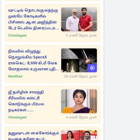
ஷுட்டிங் தொடங்குவதற்கு
முன்பே கோடிகளில்
பிசினஸ் ஆன அஜித்தின்
டேர் டெவில் திரைப்படம்...
Cineulagam
5 மணி நேரம் முன்
நிலவில் விழுந்து
நொறுங்கிய SpaceX
ராக்கெட்: 8,690 கி.மீ வேக
மோதலால் உருவான புதிய
பள்ளம்!
Manithan
10 மணி நேரம் முன்
ஜீ தமிழின் சாமந்தி
சீரியலில் என்ட்ரி
கொடுக்கும் பிரபல
நடிகர்கள்...
போட்டோவுடன் இதோ
Cineulagam
4 மணி நேரம் முன்
தனுஷுடன் கைகோர்க்கும்
நடிகை கரீனா கபூர்..