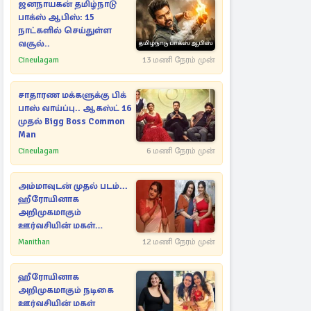
ஜனநாயகன் தமிழ்நாடு
பாக்ஸ் ஆபிஸ்: 15
நாட்களில் செய்துள்ள
வசூல்..
Cineulagam
13 மணி நேரம் முன்
சாதாரண மக்களுக்கு பிக்
பாஸ் வாய்ப்பு.. ஆகஸ்ட் 16
முதல் Bigg Boss Common
Man
Cineulagam
6 மணி நேரம் முன்
அம்மாவுடன் முதல் படம்...
ஹீரோயினாக
அறிமுகமாகும்
ஊர்வசியின் மகள்
தேஜலட்சுமி!
Manithan
12 மணி நேரம் முன்
ஹீரோயினாக
அறிமுகமாகும் நடிகை
ஊர்வசியின் மகள்