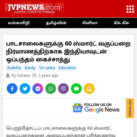
லங்காசிறி
தமிழ்வின்
சினிமா
கிசு கிசு
பாடசாலைகளுக்கு 60 ஸ்மார்ட் வகுப்பறை
நிர்மாணத்திற்காக இந்தியாவுடன்
ஒப்பந்தம் கைச்சாத்து
Badulla
Kandy
Sri Lanka
Education
By Sahana
2 years ago
விளம்பரம்
பெருந்தோட்டப் பாடசாலைகளுக்கு 60 ஸ்மார்ட்
வகுப்பறைகளை அமைப்பதற்கான புரிந்துணர்வு