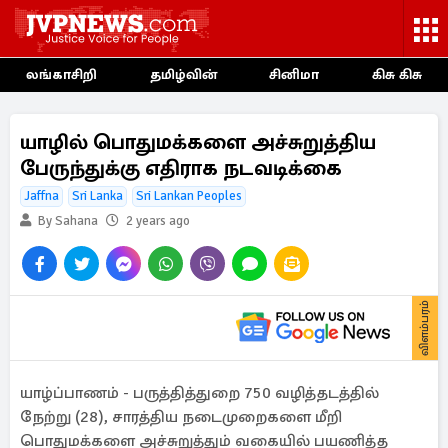
லங்காசிறி
தமிழ்வின்
சினிமா
கிசு கிசு
யாழில் பொதுமக்களை அச்சுறுத்திய
பேருந்துக்கு எதிராக நடவடிக்கை
Jaffna
Sri Lanka
Sri Lankan Peoples
By Sahana
2 years ago
விளம்பரம்
யாழ்ப்பாணம் - பருத்தித்துறை 750 வழித்தடத்தில்
நேற்று (28), சாரத்திய நடைமுறைகளை மீறி
பொதுமக்களை அச்சுறுத்தும் வகையில் பயணித்த