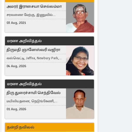
அமரர் இராசையா செல்லம்மா
சரவணை மேற்கு, இணுவில்
கிழக்கு
03 Aug, 2021
மரண அறிவித்தல்
திருமதி ஞானேஸ்வரி வஜிரா
வல்வெட்டி, Jaffna, Newbury Park,
United Kingdom
04 Aug, 2026
மரண அறிவித்தல்
திரு துரைச்சாமி செந்திவேல்
மயிலியதனை, நெடுங்கேணி,
கம்பர்மலை
01 Aug, 2026
நன்றி நவிலல்