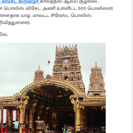
 விசேட திருவிழா
காலத்தில் ஆலய சூழலில் ,
ுள்ள பொலிஸ் விசேட அணி உள்ளிட்ட 600 பொலிஸார்
்டுள்ளதாக யாழ். மாவட்ட சிரேஸ்ட பொலிஸ்
வித்துள்ளார்.
ில்.