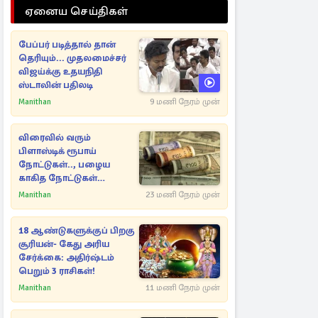
ஏனைய செய்திகள்
பேப்பர் படித்தால் தான்
தெரியும்... முதலமைச்சர்
விஜய்க்கு உதயநிதி
ஸ்டாலின் பதிலடி
Manithan
9 மணி நேரம் முன்
விரைவில் வரும்
பிளாஸ்டிக் ரூபாய்
நோட்டுகள்.., பழைய
காகித நோட்டுகள்
செல்லுமா?
Manithan
23 மணி நேரம் முன்
18 ஆண்டுகளுக்குப் பிறகு
சூரியன்- கேது அரிய
சேர்க்கை: அதிர்ஷ்டம்
பெறும் 3 ராசிகள்!
Manithan
11 மணி நேரம் முன்