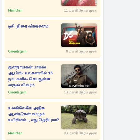
Manithan
11 மணி நேரம் முன்
டிசி: திரை விமர்சனம்
Cineulagam
8 மணி நேரம் முன்
ஜனநாயகன் பாக்ஸ்
ஆபிஸ்: உலகளவில் 16
நாட்களில் செய்துள்ள
வசூல் விவரம்
Cineulagam
13 மணி நேரம் முன்
உலகிலேயே அதிக
ஆண்டுகள் வாழும்
உயிரினம்.., எது தெரியுமா?
Manithan
23 மணி நேரம் முன்