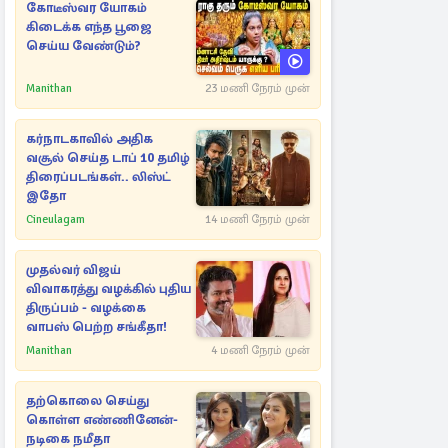
கோடீஸ்வர யோகம்
கிடைக்க எந்த பூஜை
செய்ய வேண்டும்?
Manithan
23 மணி நேரம் முன்
கர்நாடகாவில் அதிக
வசூல் செய்த டாப் 10 தமிழ்
திரைப்படங்கள்.. லிஸ்ட்
இதோ
Cineulagam
14 மணி நேரம் முன்
முதல்வர் விஜய்
விவாகரத்து வழக்கில் புதிய
திருப்பம் - வழக்கை
வாபஸ் பெற்ற சங்கீதா!
Manithan
4 மணி நேரம் முன்
தற்கொலை செய்து
கொள்ள எண்ணினேன்-
நடிகை நமீதா