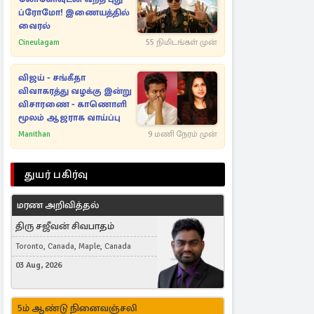
ப்ரோமோ! இணையத்தில்
வைரல்
Cineulagam
55 நிமிடங்கள் முன்
விஜய் - சங்கீதா
விவாகரத்து வழக்கு இன்று
விசாரணை - காணொளி
மூலம் ஆஜராக வாய்ப்பு
Manithan
9 மணி நேரம் முன்
துயர் பகிர்வு
மரண அறிவித்தல்
திரு சஜீவன் சிவபாதம்
Toronto, Canada, Maple, Canada
03 Aug, 2026
5ம் ஆண்டு நினைவஞ்சலி