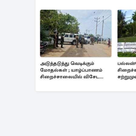
அடுத்தடுத்து வெடிக்கும்
பல்லன
மோதல்கள் ; யாழ்ப்பாணம்
சிறைச்
சிறைச்சாலையில் விசேட
சற்றுமு
பாதுகாப்பு
மேல் ஏ
போராட்