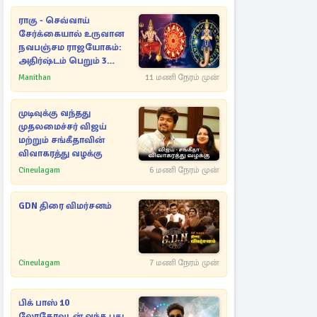
ராகு - செவ்வாய்
சேர்க்கையால் உருவான
நவபஞ்சம ராஜயோகம்:
அதிர்ஷ்டம் பெறும் 3
ராசிகள்!
Manithan
11 மணி நேரம் முன்
முடிவுக்கு வந்தது
முதலமைச்சர் விஜய்
மற்றும் சங்கீதாவின்
விவாகரத்து வழக்கு
Cineulagam
6 மணி நேரம் முன்
GDN திரை விமர்சனம்
Cineulagam
7 மணி நேரம் முன்
பிக் பாஸ் 10
லோகோவுடன் வந்த புது