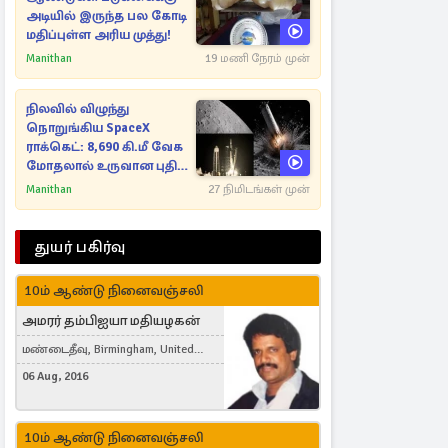
அடியில் இருந்த பல கோடி
மதிப்புள்ள அரிய முத்து!
Manithan
19 மணி நேரம் முன்
நிலவில் விழுந்து
நொறுங்கிய SpaceX
ராக்கெட்: 8,690 கி.மீ வேக
மோதலால் உருவான புதிய
பள்ளம்!
Manithan
27 நிமிடங்கள் முன்
துயர் பகிர்வு
10ம் ஆண்டு நினைவஞ்சலி
அமரர் தம்பிஐயா மதியழகன்
மண்டைதீவு, Birmingham, United
Kingdom
06 Aug, 2016
10ம் ஆண்டு நினைவஞ்சலி