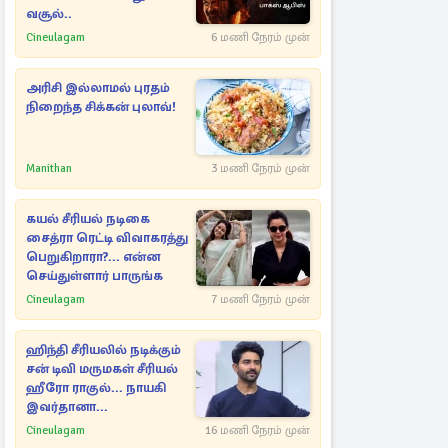
வசூல்..
Cineulagam
6 மணி நேரம் முன்
அரிசி இல்லாமல் புரதம்
நிறைந்த சிக்கன் புலாவ்!
Manithan
3 மணி நேரம் முன்
கயல் சீரியல் நடிகை
சைத்ரா ரெட்டி விவாகரத்து
பெறுகிறாரா?... என்ன
செய்துள்ளார் பாருங்க
Cineulagam
7 மணி நேரம் முன்
ஹிந்தி சீரியலில் நடிக்கும்
சன் டிவி மருமகள் சீரியல்
ஹீரோ ராகுல்... நாயகி
இவர்தானா...
Cineulagam
16 மணி நேரம் முன்