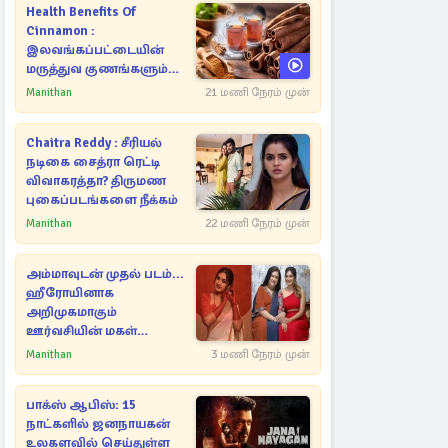
Health Benefits Of
Cinnamon :
இலவங்கப்பட்டையின்
மருத்துவ குணங்களும்
ஆரோக்கிய
Manithan
21 மணி நேரம் முன்
நன்மைகளும்!
Chaitra Reddy : சீரியல்
நடிகை சைத்ரா ரெட்டி
விவாகரத்தா? திருமண
புகைப்படங்களை நீக்கம்
Manithan
22 மணி நேரம் முன்
அம்மாவுடன் முதல் படம்...
ஹீரோயினாக
அறிமுகமாகும்
ஊர்வசியின் மகள்
தேஜலட்சுமி!
Manithan
3 மணி நேரம் முன்
பாக்ஸ் ஆபிஸ்: 15
நாட்களில் ஜனநாயகன்
உலகளவில் செய்துள்ள