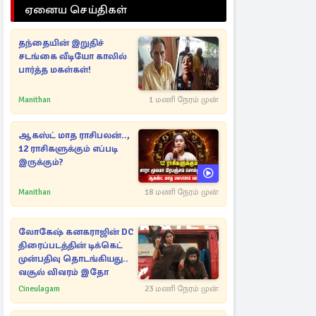
ஏனைய செய்திகள்
தந்தையின் இறுதிச்
சடங்கை வீடியோ காலில்
பார்த்த மகள்கள்!
Manithan
1 மணி நேரம் முன்
ஆகஸ்ட் மாத ராசிபலன்..,
12 ராசிகளுக்கும் எப்படி
இருக்கும்?
Manithan
18 மணி நேரம் முன்
லோகேஷ் கனகராஜின் DC
திரைப்படத்தின் டிக்கெட்
முன்பதிவு தொடங்கியது..
வசூல் விவரம் இதோ
Cineulagam
23 மணி நேரம் முன்