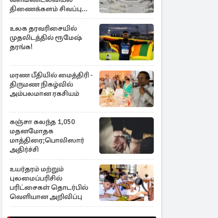
திணைக்களம் சிவப்பு
எச்சரிக்கை
உலக தரவரிசையில்
முதலிடத்தில் ரூமேஷ்
தரங்க!
மரண பீதியில் மைத்திரி -
திருமண நிகழ்வில்
அம்பலமான ரகசியம்
கஞ்சா கலந்த 1,050
மதனமோதக
மாத்திரை;பொலிஸார்
அதிர்ச்சி
உயர்தரம் மற்றும்
புலமைப்பரிசில்
பரிட்சைகள் தொடர்பில்
வெளியான அறிவிப்பு