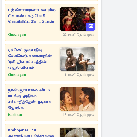
படு கிளாமரான உடையில்
பிக்பாஸ் புகழ் கெமி
வெளியிட்ட போட்டோஸ்
Cineulagam
22 மணி நேரம் முன்
டிக்கெட் முன்பதிவு:
லோகேஷ் கனகராஜின்
'டிசி' திரைப்படத்தின்
வசூல் விவரம்
Cineulagam
1 மணி நேரம் முன்
நான் சூர்யாவை விட 3
மடங்கு அதிகம்
சம்பாதித்தேன்- நடிகை
ஜோதிகா
Manithan
18 மணி நேரம் முன்
Philippines : 10
ஆண்டுகள் படுக்கைக்கு