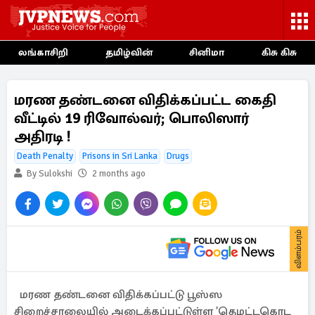
லங்காசிறி
தமிழ்வின்
சினிமா
கிசு கிசு
மரண தண்டனை விதிக்கப்பட்ட கைதி
வீட்டில் 19 ரிவோல்வர்; பொலிஸார்
அதிரடி !
Death Penalty
Prisons in Sri Lanka
Drugs
By Sulokshi
2 months ago
விளம்பரம்
மரண தண்டனை விதிக்கப்பட்டு பூஸ்ஸ
சிறைச்சாலையில் அடைக்கப்பட்டுள்ள 'தெமட்டகொட