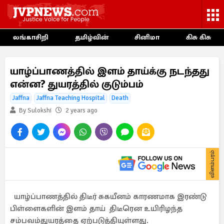
லங்காசிறி
தமிழ்வின்
சினிமா
கிசு கிசு
யாழ்ப்பாணத்தில் இளம் தாய்க்கு நடந்தது
என்ன? துயரத்தில் குடும்பம்
Jaffna
Jaffna Teaching Hospital
Death
By Sulokshi
2 years ago
விளம்பரம்
யாழ்ப்பாணத்தில் திடீர் சுகயீனம் காரணமாக இரண்டு
பிள்ளைகளின் இளம் தாய் திடீரென உயிரிழந்த
சம்பவம்துயரத்தை ஏற்படுத்தியுள்ளது.