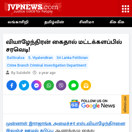
லங்காசிறி
தமிழ்வின்
சினிமா
கிசு கிசு
வியாழேந்திரன் கைதால் மட்டக்களப்பில்
சரவெடி!
Batticaloa
S. Viyalendiran
Sri Lanka Politician
Crime Branch Criminal Investigation Department
By Sulokshi
a year ago
விளம்பரம்
முன்னாள் இராஜாங்க அமைச்சர் எஸ்.வியாழேந்திரனை
இலஞ்ச ஊழல் தடுப்பு
ஆணக்குழு கைது