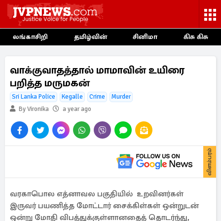
லங்காசிறி
தமிழ்வின்
சினிமா
கிசு கிசு
வாக்குவாதத்தால் மாமாவின் உயிரை
பறித்த மருமகன்
Sri Lanka Police
Kegalle
Crime
Murder
By Vironika
a year ago
விளம்பரம்
வரகாபொல எத்னாவல பகுதியில் உறவினர்கள்
இருவர் பயணித்த மோட்டார் சைக்கிள்கள் ஒன்றுடன்
ஒன்று மோதி விபத்துக்குள்ளானதைத் தொடர்ந்து,