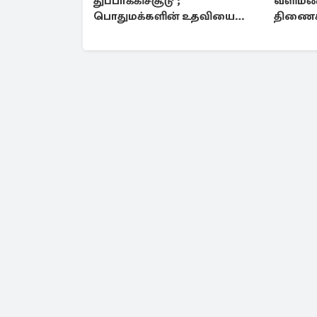
துப்பாக்கிச்சூடு ;
வளிமண
பொதுமக்களின் உதவியை
திணைக்
நாடும் பொலிஸார்
எச்சரிக