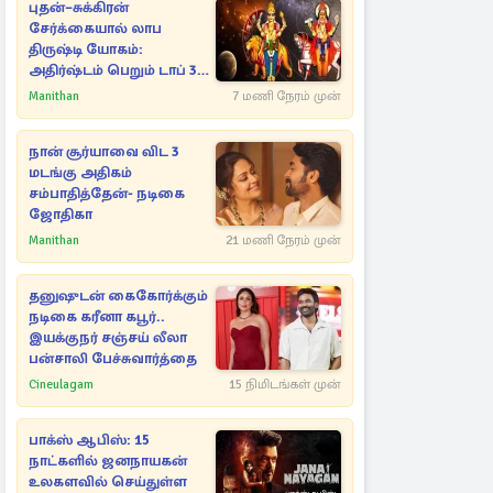
பன்சாலி பேச்சுவார்த்தை
Cineulagam
15 நிமிடங்கள் முன்
பாக்ஸ் ஆபிஸ்: 15
நாட்களில் ஜனநாயகன்
உலகளவில் செய்துள்ள
வசூல்..
Cineulagam
10 மணி நேரம் முன்
சிம்பிள் புடவையில்
அசத்தும் அய்யனார்
துணை சீரியல் நடிகை
அட்சயா ராய்
Cineulagam
2 மணி நேரம் முன்
ஆகஸ்ட் மாத ராசிபலன்..,
12 ராசிகளுக்கும் எப்படி
இருக்கும்?
Manithan
21 மணி நேரம் முன்