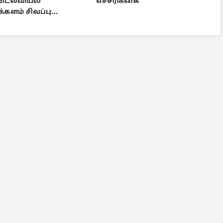
்டலவியல்
எச்சரிக்கை
களம் சிவப்பு
்கை