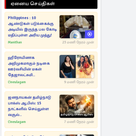
ஏனைய செய்திகள்
Philippines : 10
ஆண்டுகள் படுக்கைக்கு
அடியில் இருந்த பல கோடி
மதிப்புள்ள அரிய முத்து!
Manithan
23 மணி நேரம் முன்
ஹீரோயினாக
அறிமுகமாகும் நடிகை
ஊர்வசியின் மகள்
தேஜாலட்சுமி..
Cineulagam
9 மணி நேரம் முன்
ஜனநாயகன் தமிழ்நாடு
பாக்ஸ் ஆபிஸ்: 15
நாட்களில் செய்துள்ள
வசூல்..
Cineulagam
7 மணி நேரம் முன்