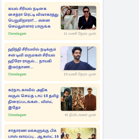
திரைப்படங்கள்.. லிஸ்ட்
இதோ
Cineulagam
45 நிமிடங்கள் முன்
சாதாரண மக்களுக்கு பிக்
பாஸ் வாய்ப்பு.. ஆகஸ்ட் 16
முதல் Bigg Boss Common
Man
Cineulagam
21 நிமிடங்கள் முன்
துயர் பகிர்வு
மரண அறிவித்தல்
திரு சுரேந்திரநாத்
செல்லத்துரை
கண்டி, Toronto, Canada
02 Aug, 2026
அகாலமரணம்