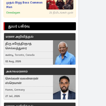
செல்வன் வலன்ரைன்
ஸ்ரெவான்
Hamm, Germany
27 Jul, 2026
மரண அறிவித்தல்
திருமதி ஞானேஸ்வரி வஜிரா
வல்வெட்டி, Jaffna, Newbury Park,
United Kingdom
04 Aug, 2026
5ம் ஆண்டு நினைவஞ்சலி
அமரர் பராசக்தி இராசநாயகம்
அரியாலை, தெல்லிப்பழை,
Montreal, Canada
06 Aug, 2021
1ம் ஆண்டு நினைவஞ்சலி