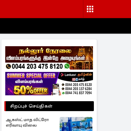
சிறப்புச் செய்திகள்
ஆகஸ்ட் மாத லிட்ரோ
எரிவாயு விலை