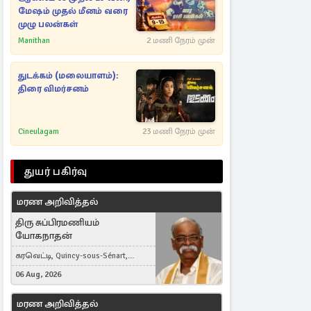
மேஷம் முதல் மீனம் வரை
முழு பலன்கள்
Manithan
2 மணி நேரம் முன்
துடக்கம் (மலையாளம்):
திரை விமர்சனம்
Cineulagam
23 மணி நேரம் முன்
துயர் பகிர்வு
மரண அறிவித்தல்
திரு சுப்பிரமணியம்
யோகநாதன்
கரவெட்டி, Quincy-sous-Sénart,
France
06 Aug, 2026
மரண அறிவித்தல்