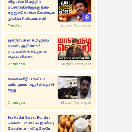
விஜயின் வெற்றிப்
பயணத்திலிருந்து நாம்
கற்றுக்கொள்ள வேண்டிய
முக்கிய 3 விடயங்கள்!
Manithan
21 மணி நேரம் முன்
ஜனநாயகன் தமிழ்நாடு
பாக்ஸ் ஆபிஸ்: 17
நாட்களில் செய்துள்ள
வசூல் விவரம்
Cineulagam
58 நிமிடங்கள் முன்
எல்லைமீறிய கூட்டம்..
ஹிப் ஹாப் ஆதி நிகழ்ச்சி
ரத்து
Cineulagam
16 மணி நேரம் முன்
Tea Kadai Sweet Bonda :
டீக்கடை ஸ்டைல் இனிப்பு
போண்டா – வீட்டிலேயே