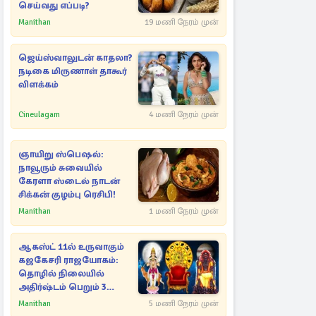
செய்வது எப்படி?
Manithan
19 மணி நேரம் முன்
ஜெய்ஸ்வாலுடன் காதலா?
நடிகை மிருணாள் தாகூர்
விளக்கம்
Cineulagam
4 மணி நேரம் முன்
ஞாயிறு ஸ்பெஷல்:
நாவூரும் சுவையில்
கேரளா ஸ்டைல் நாடன்
சிக்கன் குழம்பு ரெசிபி!
Manithan
1 மணி நேரம் முன்
ஆகஸ்ட் 11ல் உருவாகும்
கஜகேசரி ராஜயோகம்:
தொழில் நிலையில்
அதிர்ஷ்டம் பெறும் 3
ராசிகள்!
Manithan
5 மணி நேரம் முன்