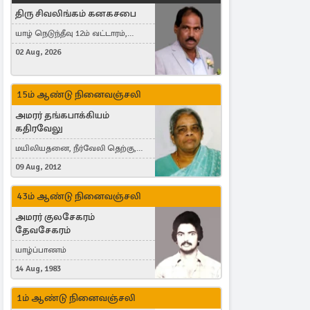
திரு சிவலிங்கம் கனகசபை
யாழ் நெடுந்தீவு 12ம் வட்டாரம்,
Jaffna, நயினாதீவு, London, United
02 Aug, 2026
Kingdom
15ம் ஆண்டு நினைவஞ்சலி
அமரர் தங்கபாக்கியம்
கதிரவேலு
மயிலியதனை, நீர்வேலி தெற்கு,
Herning, Denmark
09 Aug, 2012
43ம் ஆண்டு நினைவஞ்சலி
அமரர் குலசேகரம்
தேவசேகரம்
யாழ்ப்பாணம்
14 Aug, 1983
1ம் ஆண்டு நினைவஞ்சலி