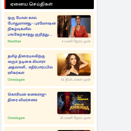
ஏனைய செய்திகள்
ஒரு போன் கால்
போதுமானது - புரமோஷன்
நிகழ்வுகளில்
பங்கேற்காதது குறித்து
நயன்தாரா ஓபன் டாக்!
Manithan
4 மணி நேரம் முன்
தமிழ் திரையுலகிற்கு
வரும் நடிகை கியாரா
அத்வானி.. எதிர்பார்ப்பில்
ரசிகர்கள்
Cineulagam
11 நிமிடங்கள் முன்
கொரியன் கனகராஜு:
திரை விமர்சனம்
Cineulagam
21 மணி நேரம் முன்