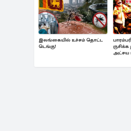
இலங்கையில் உச்சம் தொட்ட
பாரம்
டெங்கு!
ருசிக்க
அட்சய 
திருவி