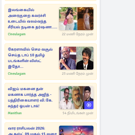
இலங்கையில்
அரைகுறை கவர்ச்சி
உடையில் வலம்வந்த
சீரியல் நடிகை தர்ஷனா...
அவரே வெளியிட்ட
Cineulagam
22 மணி நேரம் முன்
வீடியோ
கேரளாவில் செம வசூல்
செய்த டாப் 10 தமிழ்
படங்களின் லிஸ்ட்
இதோ...
Cineulagam
23 மணி நேரம் முன்
விஜய் மகனை தன்
மகனாக பார்த்த அஜித் -
பத்திரிகையாளர் வி.கே.
சுந்தர் ஓபன் டாக்!
Manithan
54 நிமிடங்கள் முன்
வார ராசிபலன் 2026:
ஆகஸ்ட் 09 முதல் 15 வரை