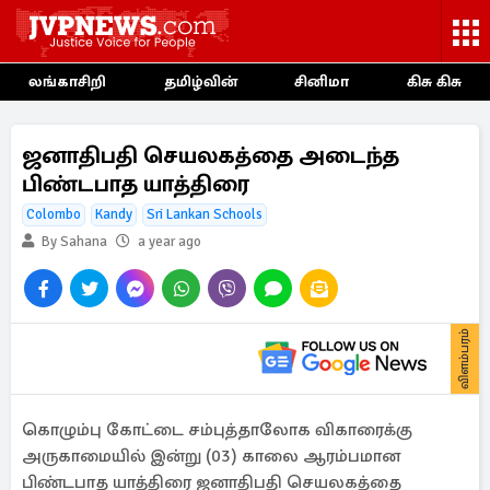
லங்காசிறி
தமிழ்வின்
சினிமா
கிசு கிசு
ஜனாதிபதி செயலகத்தை அடைந்த
பிண்டபாத யாத்திரை
Colombo
Kandy
Sri Lankan Schools
By Sahana
a year ago
விளம்பரம்
கொழும்பு கோட்டை சம்புத்தாலோக விகாரைக்கு
அருகாமையில் இன்று (03) காலை ஆரம்பமான
பிண்டபாத யாத்திரை ஜனாதிபதி செயலகத்தை