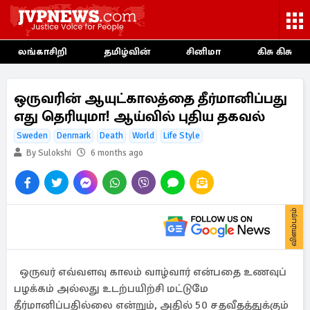
லங்காசிறி
தமிழ்வின்
சினிமா
கிசு கிசு
ஒருவரின் ஆயுட்காலத்தை தீர்மானிப்பது
எது தெரியுமா! ஆய்வில் புதிய தகவல்
Sweden
Denmark
Death
World
Life Style
By Sulokshi
6 months ago
விளம்பரம்
ஒருவர் எவ்வளவு காலம் வாழ்வார் என்பதை உணவுப்
பழக்கம் அல்லது உடற்பயிற்சி மட்டுமே
தீர்மானிப்பதில்லை என்றும், அதில் 50 சதவீதத்துக்கும்