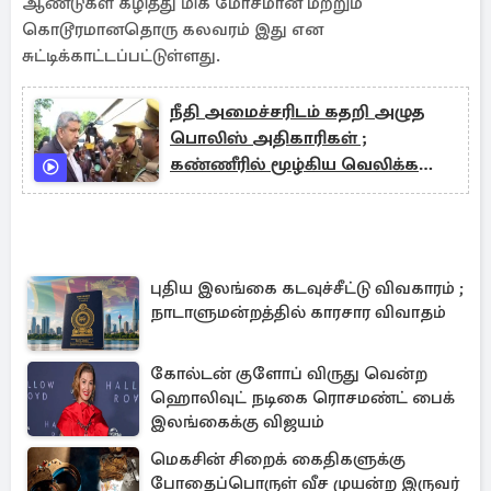
ஆண்டுகள் கழித்து மிக மோசமான மற்றும்
கொடூரமானதொரு கலவரம் இது என
சுட்டிக்காட்டப்பட்டுள்ளது.
நீதி அமைச்சரிடம் கதறி அழுத
பொலிஸ் அதிகாரிகள் ;
கண்ணீரில் மூழ்கிய வெலிக்கடை
சிறைச்சாலை
புதிய இலங்கை கடவுச்சீட்டு விவகாரம் ;
நாடாளுமன்றத்தில் காரசார விவாதம்
கோல்டன் குளோப் விருது வென்ற
ஹொலிவுட் நடிகை ரொசமண்ட் பைக்
இலங்கைக்கு விஜயம்
மெகசின் சிறைக் கைதிகளுக்கு
போதைப்பொருள் வீச முயன்ற இருவர்