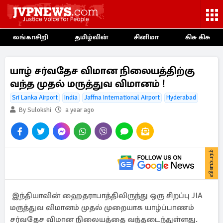
லங்காசிறி
தமிழ்வின்
சினிமா
கிசு கிசு
யாழ் சர்வதேச விமான நிலையத்திற்கு
வந்த முதல் மருத்துவ விமானம் !
Sri Lanka Airport
India
Jaffna International Airport
Hyderabad
By Sulokshi
a year ago
விளம்பரம்
இந்தியாவின் ஹைதராபாத்திலிருந்து ஒரு சிறப்பு JIA
மருத்துவ விமானம் முதல் முறையாக யாழ்ப்பாணம்
சர்வதேச விமான நிலையத்தை வந்தடைந்துள்ளது.