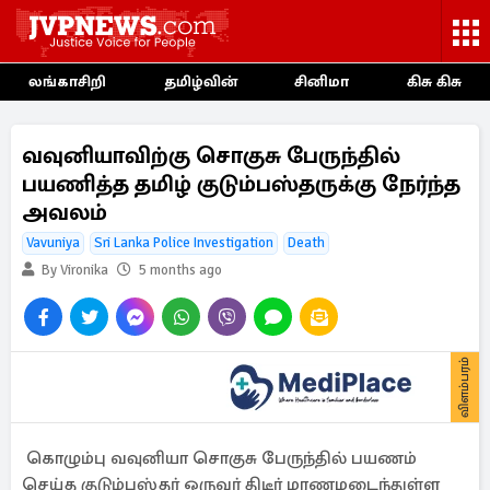
லங்காசிறி
தமிழ்வின்
சினிமா
கிசு கிசு
வவுனியாவிற்கு சொகுசு பேருந்தில்
பயணித்த தமிழ் குடும்பஸ்தருக்கு நேர்ந்த
அவலம்
Vavuniya
Sri Lanka Police Investigation
Death
By Vironika
5 months ago
விளம்பரம்
கொழும்பு வவுனியா சொகுசு பேருந்தில் பயணம்
செய்த குடும்பஸ்தர் ஒருவர் திடீர் மரணமடைந்துள்ள