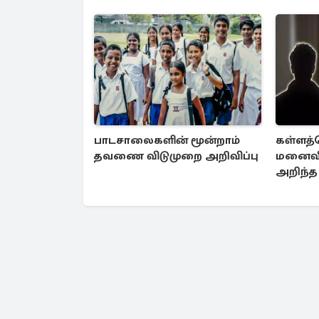
பாடசாலைகளின் மூன்றாம்
கள்ளத்த
தவணை விடுமுறை அறிவிப்பு
மனைவி
அறிந்
கொடூர