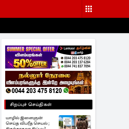
சிறப்புச் செய்திகள்
யாழில் இளைஞன்
செய்த விபரீத செயல் ;
இதற்காகவா இப்படி?