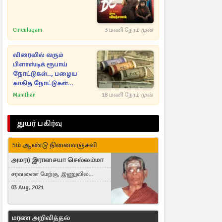
Cineulagam
3 மணி நேரம் முன்
விரைவில் வரும்
பிளாஸ்டிக் ரூபாய்
நோட்டுகள்.., பழைய
காகித நோட்டுகள்
செல்லுமா?
Manithan
18 மணி நேரம் முன்
துயர் பகிர்வு
5ம் ஆண்டு நினைவஞ்சலி
அமரர் இராசையா செல்லம்மா
சரவணை மேற்கு, இணுவில்
கிழக்கு
03 Aug, 2021
மரண அறிவித்தல்