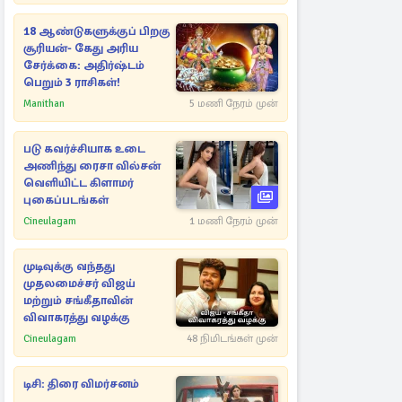
18 ஆண்டுகளுக்குப் பிறகு
சூரியன்- கேது அரிய
சேர்க்கை: அதிர்ஷ்டம்
பெறும் 3 ராசிகள்!
Manithan
5 மணி நேரம் முன்
படு கவர்ச்சியாக உடை
அணிந்து ரைசா வில்சன்
வெளியிட்ட கிளாமர்
புகைப்படங்கள்
Cineulagam
1 மணி நேரம் முன்
முடிவுக்கு வந்தது
முதலமைச்சர் விஜய்
மற்றும் சங்கீதாவின்
விவாகரத்து வழக்கு
Cineulagam
48 நிமிடங்கள் முன்
டிசி: திரை விமர்சனம்