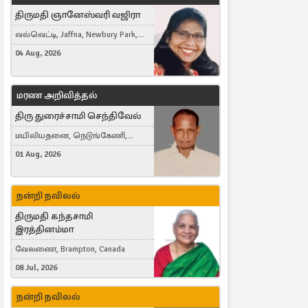
திருமதி ஞானேஸ்வரி வஜிரா
வல்வெட்டி, Jaffna, Newbury Park,
United Kingdom
04 Aug, 2026
மரண அறிவித்தல்
திரு துரைச்சாமி செந்திவேல்
மயிலியதனை, நெடுங்கேணி,
கம்பர்மலை
01 Aug, 2026
நன்றி நவிலல்
திருமதி கந்தசாமி
இரத்தினம்மா
வேலணை, Brampton, Canada
08 Jul, 2026
நன்றி நவிலல்