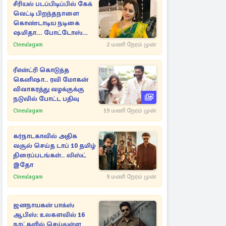
சீரியல் படப்பிடிப்பில் கேக்
வெட்டி பிறந்தநாளை
கொண்டாடிய நடிகை
ஷமிதா... போட்டோஸ்
இதோ
Cineulagam
2 மணி நேரம் முன்
ரீஎன்ட்ரி கொடுத்த
கெனிஷா.. ரவி மோகன்
விவாகரத்து வழக்குக்கு
நடுவில் போட்ட பதிவு
Cineulagam
19 மணி நேரம் முன்
கர்நாடகாவில் அதிக
வசூல் செய்த டாப் 10 தமிழ்
திரைப்படங்கள்.. லிஸ்ட்
இதோ
Cineulagam
9 மணி நேரம் முன்
ஜனநாயகன் பாக்ஸ்
ஆபிஸ்: உலகளவில் 16
நாட்களில் செய்துள்ள