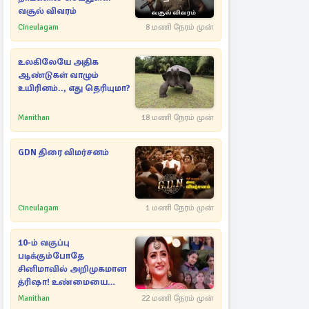
வசூல் விவரம்
Cineulagam
8 மணி நேரம் முன்
உலகிலேயே அதிக
ஆண்டுகள் வாழும்
உயிரினம்.., எது தெரியுமா?
Manithan
18 மணி நேரம் முன்
GDN திரை விமர்சனம்
Cineulagam
1 மணி நேரம் முன்
10-ம் வகுப்பு
படிக்கும்போதே
சினிமாவில் அறிமுகமான
த்ரிஷா! உண்மையை
பகிர்ந்த இயக்குநர் பிரவீன்
Manithan
22 மணி நேரம் முன்
காந்தி