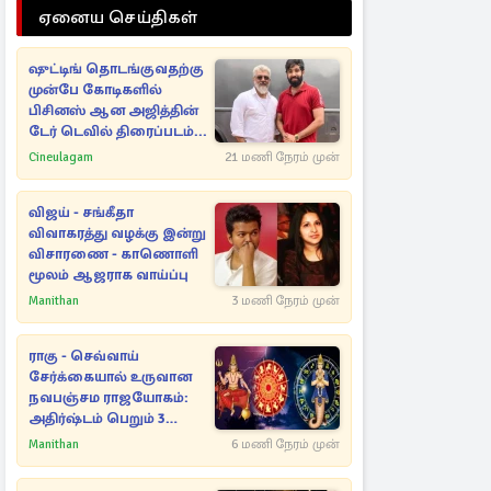
ஏனைய செய்திகள்
ஷுட்டிங் தொடங்குவதற்கு
முன்பே கோடிகளில்
பிசினஸ் ஆன அஜித்தின்
டேர் டெவில் திரைப்படம்...
Cineulagam
21 மணி நேரம் முன்
விஜய் - சங்கீதா
விவாகரத்து வழக்கு இன்று
விசாரணை - காணொளி
மூலம் ஆஜராக வாய்ப்பு
Manithan
3 மணி நேரம் முன்
ராகு - செவ்வாய்
சேர்க்கையால் உருவான
நவபஞ்சம ராஜயோகம்:
அதிர்ஷ்டம் பெறும் 3
ராசிகள்!
Manithan
6 மணி நேரம் முன்