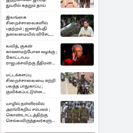
துயரில் கதறும் தாய்
இலங்கை
சிறைச்சாலைகளில்
பதற்றம் ; ஜனாதிபதி
தலைமையில் விசேட
கூட்டம்
லலித், குகன்
காணாமற்போன வழக்கு ;
கோட்டாபய
ராஜபக்சவிற்கு நீதிமன்ற
பிறப்பித்த முக்கிய
உத்தரவு
மட்டக்களப்பு
சிறைச்சாலையை சுற்றி
பலத்த பாதுகாப்பு ;
குவிக்கப்பட்டுள்ள
அதிகாரிகள்
யாழில் நள்ளிரவில்
அரங்கேறிய சம்பவம் ;
கொண்டாட்டத்திற்கு
செல்லவிருந்தவர்களுக்கு
காத்திருந்த அதிர்ச்சி