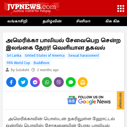
லங்காசிறி
தமிழ்வின்
சினிமா
கிசு கிசு
அமெரிக்கா பாலியல் சேவைபெற சென்ற
இலங்கை தேரர்! வெளியான தகவல்
Sri Lanka
United States of America
Sexual harassment
FIFA World Cup
Buddhism
By Sulokshi
2 months ago
விளம்பரம்
அமெரிக்காவின் பொஸ்டன் நகரிலுள்ள ஹோட்டல்
ஒன்றில் பொலிஸ் சோதனையின் போது பாலியல்