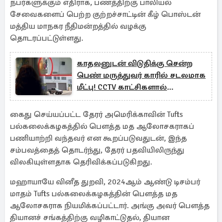
நபர்களுக்கும் எதிராக, பணத்திற்கு பாலியல்
சேவைகளைப் பெற்ற குற்றச்சாட்டின் கீழ் பொஸ்டன்
மத்திய மாநகர நீதிமன்றத்தில் வழக்கு
தொடரப்பட்டுள்ளது.
காதலனுடன் விடுதிக்கு சென்ற
பெண் மருத்துவர் காரில் சடலமாக
மீட்பு! CCTV காட்சிகளால்
பொலிஸார் ஷாக்
கைது செய்யப்பட்ட தேரர் அமெரிக்காவின் Tufts
பல்கலைக்கழகத்தில் பௌத்த மத ஆலோசகராகப்
பணியாற்றி வந்தவர் என கூறப்படுவதுடன், இந்த
சம்பவத்தைத் தொடர்ந்து, தேரர் பதவியிலிருந்து
விலகியுள்ளதாக தெரிவிக்கப்படுகிறது.
மஹாயாயே வினீத துறவி, 2024ஆம் ஆண்டு டிசம்பர்
மாதம் Tufts பல்கலைக்கழகத்தின் பௌத்த மத
ஆலோசகராக நியமிக்கப்பட்டார். அங்கு அவர் பௌத்த
தியானச் சங்கத்திற்கு வழிகாட்டுதல், தியான