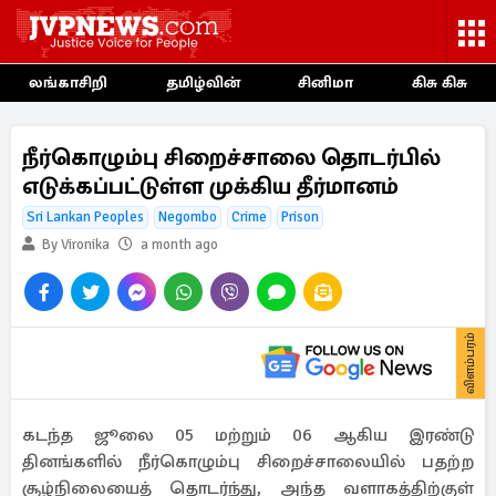
லங்காசிறி
தமிழ்வின்
சினிமா
கிசு கிசு
நீர்கொழும்பு சிறைச்சாலை தொடர்பில்
எடுக்கப்பட்டுள்ள முக்கிய தீர்மானம்
Sri Lankan Peoples
Negombo
Crime
Prison
By Vironika
a month ago
விளம்பரம்
கடந்த ஜூலை 05 மற்றும் 06 ஆகிய இரண்டு
தினங்களில் நீர்கொழும்பு சிறைச்சாலையில் பதற்ற
சூழ்நிலையைத் தொடர்ந்து, அந்த வளாகத்திற்குள்