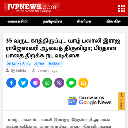
லங்காசிறி
தமிழ்வின்
சினிமா
கிசு கிசு
35 வருட காத்திருப்பு... யாழ் பலாலி இராஜ
ராஜேஸ்வரி ஆலயத் திருவிழா; பிரதான
பாதை திறக்க நடவடிக்கை
Sri Lanka Army
Jaffna
Hinduism
By Sulokshi
a month ago
விளம்பரம்
யாழ்ப்பாணம் பலாலி இராஜ ராஜேஸ்வரி அம்மன்
ஆலயத்தின் வருடாந்த மகோற்சவத் திருவிழாவை